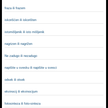
fraza ili frazem
iskorišćen ili iskorišten
istomišlјenik ili isto mišlјenik
nagrizen ili nagrižen
Ne zadugo ili nezadugo
napišite u svesku ili napišite u svesci
odsek ili otsek
ekvinocij ili ekvinocijum
fotosinteza ili foto-sinteza