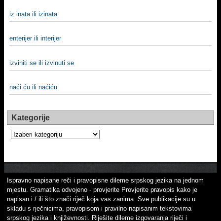
iz inata ili izinata
enterijer ili interijer
izviniti se ili izvinuti se
naći ću ili naćiću
Kategorije
Kategorije
Ispravno napisane reči i pravopisne dileme srpskog jezika na jednom
mjestu. Gramatika odvojeno - provjerite Provjerite pravopis kako je
napisan i / ili što znači riječ koja vas zanima. Sve publikacije su u
skladu s rječnicima, pravopisom i pravilno napisanim tekstovima
srpskog jezika i književnosti. Riješite dileme izgovaranja riječi i