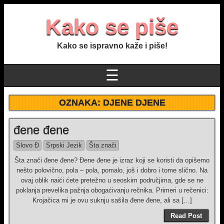
Kako se piše
Kako se ispravno kaže i piše!
☰
OZNAKA:
DJENE DJENE
đene đene
Slovo Đ
Srpski Jezik
Šta znači
Šta znači đene đene? Đene đene je izraz koji se koristi da opišemo
nešto polovično, pola – pola, pomalo, još i dobro i tome slično. Na
ovaj oblik naići ćete pretežno u seoskim područjima, gde se ne
poklanja prevelika pažnja obogaćivanju rečnika. Primeri u rečenici:
Krojačica mi je ovu suknju sašila đene đene, ali sa […]
Read Post