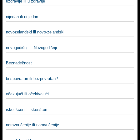
uzdravlje ili u zdravlje
nijedan ili ni jedan
novozelandski ili novo-zelandski
novogodišnji ili Novogodišnji
Beznadežnost
bespovratan ili bezpovratan?
očekujući ili očekivajući
iskorišćen ili iskorišten
naravoučenije ili naravučenije