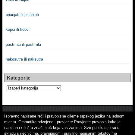
prianjati ili prijanjati
kopci ili kobci
pastrmci ili pastrmki
nakosutra ili naksutra
Kategorije
Kategorije
Ispravno napisane reči i pravopisne dileme srpskog jezika na jednom
mjestu. Gramatika odvojeno - provjerite Provjerite pravopis kako je
napisan i / ili što znači riječ koja vas zanima. Sve publikacije su u
skladu s rječnicima, pravopisom i pravilno napisanim tekstovima