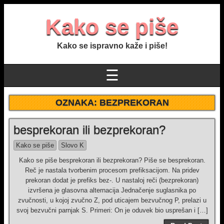
Kako se piše
Kako se ispravno kaže i piše!
☰
OZNAKA:
BEZPREKORAN
besprekoran ili bezprekoran?
Kako se piše
Slovo K
Kako se piše besprekoran ili bezprekoran? Piše se besprekoran.
Reč je nastala tvorbenim procesom prefiksacijom. Na pridev
prekoran dodat je prefiks bez-. U nastaloj reči (bezprekoran)
izvršena je glasovna alternacija Jednačenje suglasnika po
zvučnosti, u kojoj zvučno Z, pod uticajem bezvučnog P, prelazi u
svoj bezvučni parnjak S. Primeri: On je oduvek bio usprešan i […]