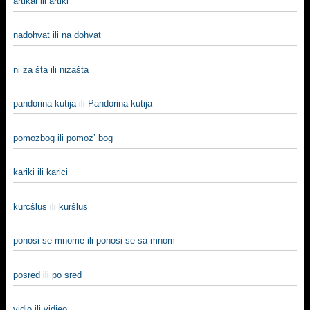
artikal ili artikl
nadohvat ili na dohvat
ni za šta ili nizašta
pandorina kutija ili Pandorina kutija
pomozbog ili pomoz’ bog
kariki ili karici
kurcšlus ili kuršlus
ponosi se mnome ili ponosi se sa mnom
posred ili po sred
vidio ili vidjeo