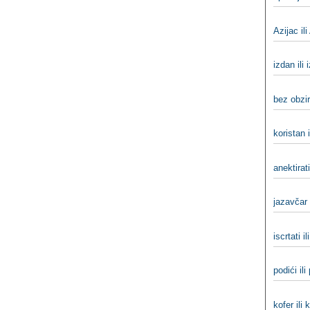
Azijac ili
izdan ili 
bez obzir
koristan i
anektirati
jazavčar 
iscrtati il
podići ili
kofer ili 