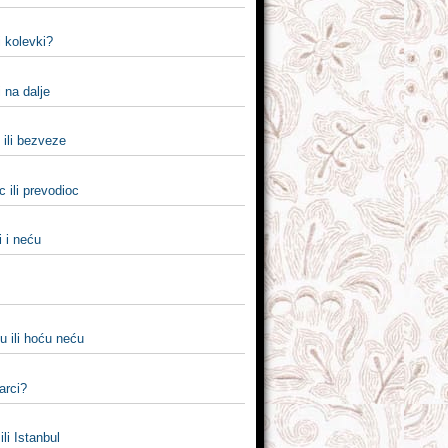
i kolevki?
i na dalje
 ili bezveze
c ili prevodioc
i i neću
u ili hoću neću
barci?
ili Istanbul