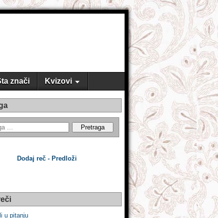
ta znači
Kvizovi
ga
Dodaj reč - Predloži
eči
li u pitanju