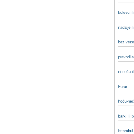
kolevci il
nadalje il
bez veze
prevodila
ni neću il
Furor
hoću-neć
barki ili 
Istambul 