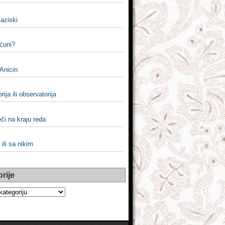
i aziski
nćuni?
 Anicin
rija ili observatorija
či na kraju reda
 ili sa nikim
rije
e