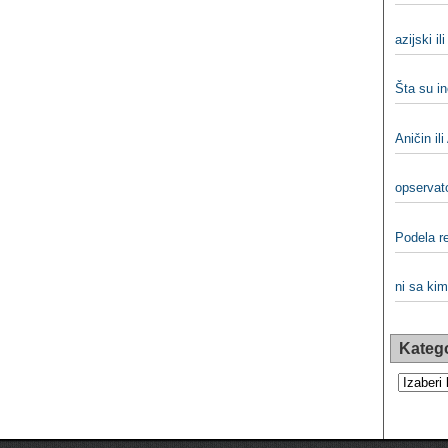
azijski il
Šta su i
Aničin ili
opservato
Podela re
ni sa kim
Katego
Kategorij