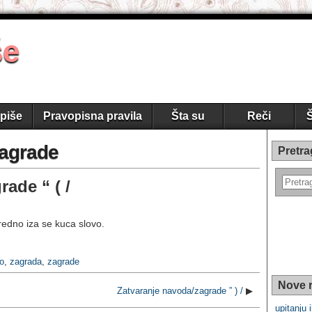
še
piše
Pravopisna pravila
Šta su
Reči
Š
zagrade
Pretra
ade “ ( /
edno iza se kuca slovo.
o
,
zagrada
,
zagrade
Nove r
Zatvaranje navoda/zagrade ” ) /
▶
upitanju i