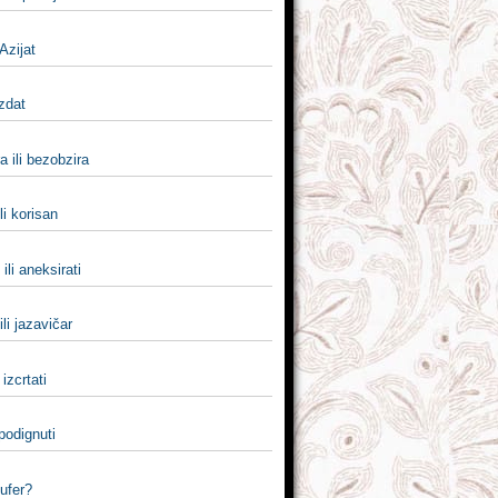
 Azijat
izdat
a ili bezobzira
li korisan
 ili aneksirati
ili jazavičar
i izcrtati
 podignuti
kufer?