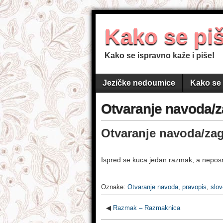
Kako se pi
Kako se ispravno kaže i piše!
Jezičke nedoumice
Kako se 
Otvaranje navoda/
Otvaranje navoda/zagr
Ispred se kuca jedan razmak, a neposr
Oznake:
Otvaranje navoda
,
pravopis
,
slov
◀
Razmak – Razmaknica