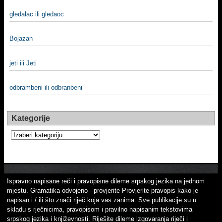
gledalac ili gledaoc
Bojazan
jeti ili Jeti
odbrambeni ili odbranbeni
Kategorije
Kategorije
Ispravno napisane reči i pravopisne dileme srpskog jezika na jednom
mjestu. Gramatika odvojeno - provjerite Provjerite pravopis kako je
napisan i / ili što znači riječ koja vas zanima. Sve publikacije su u
skladu s rječnicima, pravopisom i pravilno napisanim tekstovima
srpskog jezika i književnosti. Riješite dileme izgovaranja riječi i