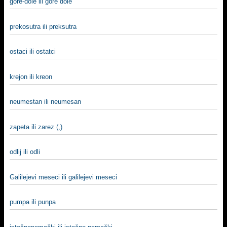
gore-dole ili gore dole
prekosutra ili preksutra
ostaci ili ostatci
krejon ili kreon
neumestan ili neumesan
zapeta ili zarez (,)
odlij ili odli
Galilejevi meseci ili galilejevi meseci
pumpa ili punpa