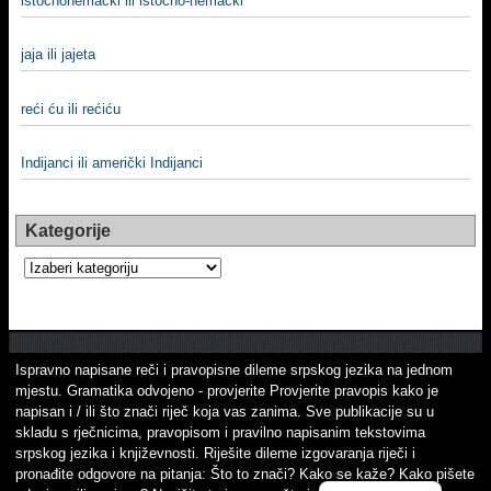
istočnonemački ili istočno-nemački
jaja ili jajeta
reći ću ili rećiću
Indijanci ili američki Indijanci
Kategorije
Kategorije
Ispravno napisane reči i pravopisne dileme srpskog jezika na jednom
mjestu. Gramatika odvojeno - provjerite Provjerite pravopis kako je
napisan i / ili što znači riječ koja vas zanima. Sve publikacije su u
skladu s rječnicima, pravopisom i pravilno napisanim tekstovima
srpskog jezika i književnosti. Riješite dileme izgovaranja riječi i
pronađite odgovore na pitanja: Što to znači? Kako se kaže? Kako pišete