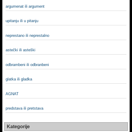
argumenat ili argument
upitanju ili u pitanju
neprestano ili neprestalno
astečki ili asteški
odbrambeni ili odbranbeni
glatka ili gladka
AGNAT
predstava ili pretstava
Kategorije