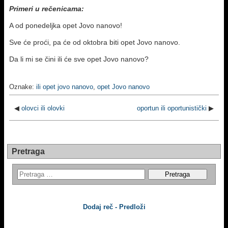
Primeri u rečenicama:
A od ponedeljka opet Jovo nanovo!
Sve će proći, pa će od oktobra biti opet Jovo nanovo.
Da li mi se čini ili će sve opet Jovo nanovo?
Oznake:
ili opet jovo nanovo
,
opet Jovo nanovo
◀
olovci ili olovki
oportun ili oportunistički
▶
Pretraga
Dodaj reč - Predloži