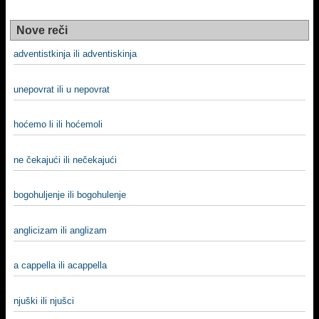
Nove reči
adventistkinja ili adventiskinja
unepovrat ili u nepovrat
hoćemo li ili hoćemoli
ne čekajući ili nečekajući
bogohuljenje ili bogohulenje
anglicizam ili anglizam
a cappella ili acappella
njuški ili njušci