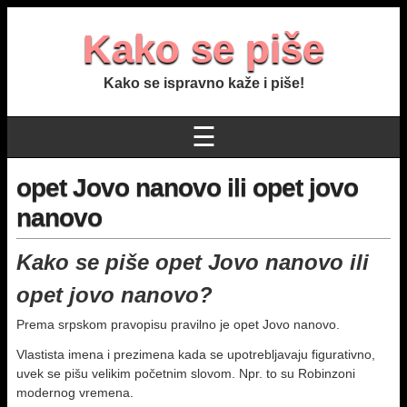
Kako se piše
Kako se ispravno kaže i piše!
☰
opet Jovo nanovo ili opet jovo
nanovo
Kako se piše opet Jovo nanovo ili
opet jovo nanovo?
Prema srpskom pravopisu pravilno je opet Jovo nanovo.
Vlastista imena i prezimena kada se upotrebljavaju figurativno,
uvek se pišu velikim početnim slovom. Npr. to su Robinzoni
modernog vremena.