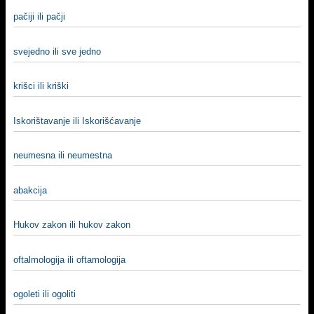
pačiji ili pačji
svejedno ili sve jedno
krišci ili kriški
Iskorištavanje ili Iskorišćavanje
neumesna ili neumestna
abakcija
Hukov zakon ili hukov zakon
oftalmologija ili oftamologija
ogoleti ili ogoliti