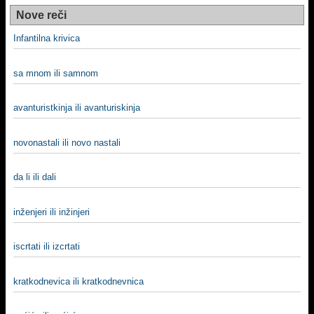
Nove reči
Infantilna krivica
sa mnom ili samnom
avanturistkinja ili avanturiskinja
novonastali ili novo nastali
da li ili dali
inženjeri ili inžinjeri
iscrtati ili izcrtati
kratkodnevica ili kratkodnevnica