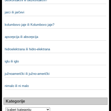
beskontaktni ili bezkontaktni?
jarci ili jarčevi
kolumbovo jaje ili Kolumbovo jaje?
apsorpcija ili absorpcija
hidroelektrana ili hidro-elektrana
iglu ili iglo
južnoamerički ili južno-američki
nimalo ili ni malo
Kategorije
Kategorije