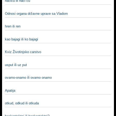
naćiću ili naći ću
Odnosi organa državne uprave sa Vladom
hren ili ren
kao bajagi ili ko bajagi
Kviz Životinjsko carstvo
usput ili uz put
ovamo-onamo ili ovamo onamo
Apatija
otkud, odkud ili otkuda