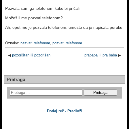
Pozvala sam ga telefonom kako bi pričali.
Možeš li me pozvati telefonom?
Ah, opet me je pozvala telefonom, umesto da je napisala poruku!
Oznake:
nazvati telefonom
,
pozvati telefonom
◀
pozorištan ili pozorišan
prababa ili pra baba
▶
Pretraga
Dodaj reč - Predloži