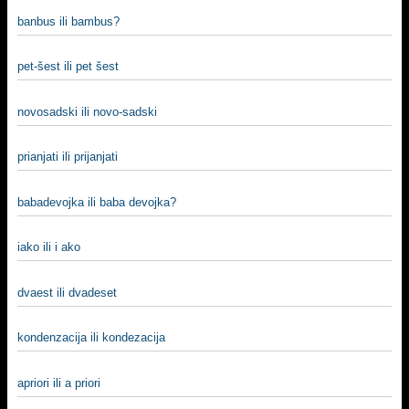
banbus ili bambus?
pet-šest ili pet šest
novosadski ili novo-sadski
prianjati ili prijanjati
babadevojka ili baba devojka?
iako ili i ako
dvaest ili dvadeset
kondenzacija ili kondezacija
apriori ili a priori