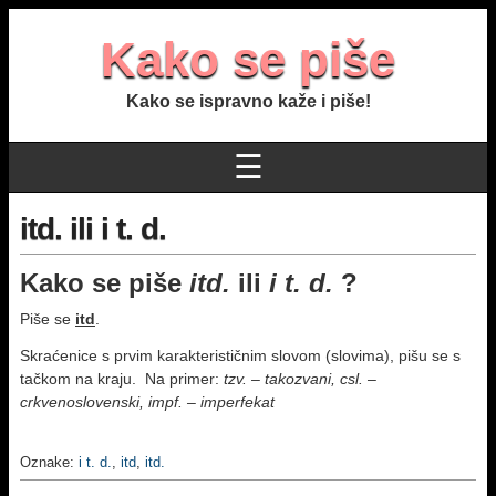
Kako se piše
Kako se ispravno kaže i piše!
☰
itd. ili i t. d.
Kako se piše
itd.
ili
i t. d.
?
Piše se
itd
.
Skraćenice s prvim karakterističnim slovom (slovima), pišu se s
tačkom na kraju. Na primer:
tzv. – takozvani, csl. –
crkvenoslovenski, impf. – imperfekat
Oznake:
i t. d.
,
itd
,
itd.