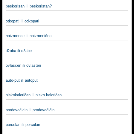
beskorisan ili beskoristan?
otkopati ili odkopati
naizmence ili naizmenično
džaba ili džabe
ovlašćen ili ovlašten
auto-put ili autoput
niskokaloričan ili nisko kaloričan
prodavačicin ili prodavačičin
porcelan ili porculan