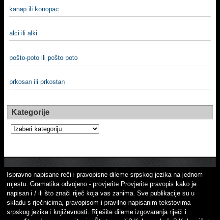
kanap ili konopac
alci ili alki
pošto-poto ili pošto poto
prkosan ili prkostan
Kategorije
Kategorije
Ispravno napisane reči i pravopisne dileme srpskog jezika na jednom
mjestu. Gramatika odvojeno - provjerite Provjerite pravopis kako je
napisan i / ili što znači riječ koja vas zanima. Sve publikacije su u
skladu s rječnicima, pravopisom i pravilno napisanim tekstovima
srpskog jezika i književnosti. Riješite dileme izgovaranja riječi i