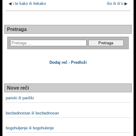
◀
i te kako ili itekako
išo ili iš’o
▶
Pretraga
Dodaj reč - Predloži
Nove reči
pariski ili pariški
bezbednostan ili bezbednosan
bogohuljenje ili bogohulenje