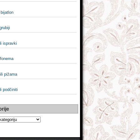
 bijatlon
 grubiji
li ispravki
i fonema
ili pižama
li podčiniti
rije
e