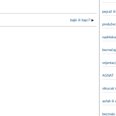
pejzaž il
bajki ili bajci?
▶
produžeci
nadrilekar
beznačaj
orijentaci
AGNAT
otkucati 
asfalt ili
bezmalo 