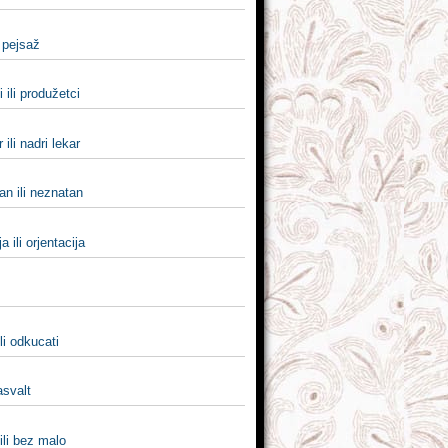
i pejsaž
 ili produžetci
 ili nadri lekar
an ili neznatan
ja ili orjentacija
ili odkucati
 asvalt
ili bez malo