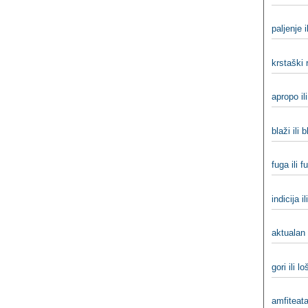
paljenje i
krstaški r
apropo il
blaži ili b
fuga ili f
indicija i
aktualan 
gori ili loš
amfiteatar