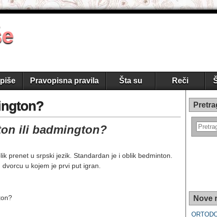
še
piše
Pravopisna pravila
Šta su
Reči
Š
ington?
Pretra
ton ili badmington?
oblik prenet u srpski jezik. Standardan je i oblik bedminton.
dvorcu u kojem je prvi put igran.
nton?
Nove r
ORTOD