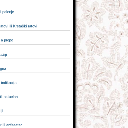
li palenje
atovi ili Krstaški ratovi
i a propo
lažiji
ugna
li indikacija
ili aktuelan
iji
 ili anfiteatar