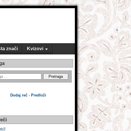
ta znači
Kvizovi
ga
Dodaj reč - Predloži
eči
ONT