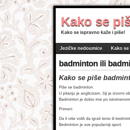
Kako se pi
Kako se ispravno kaže i piše!
Jezičke nedoumice
Kako se 
badminton ili badm
Kako se piše badmin
Piše se badminton.
U pitanju je anglicizam, čiji je izvorni 
Badminton je dobio ime po istoimenom 
Primeri:
Da li više voliš da igraš tenis ili bedmi
Bedminton je sve popularniji sport.