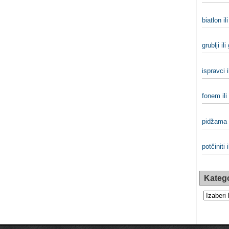
biatlon ili
grublji ili
ispravci i
fonem il
pidžama 
potčiniti i
Katego
Kategorij