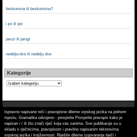
beskorisna ili beskoristna?
i po ili ipo
jaruzi ili jarugi
nedelju-dve ili nedelju dve
Kategorije
Kategorije
Ispravno napisane reči i pravopisne dileme srpskog jezika na jednom
mjestu. Gramatika odvojeno - provjerite Provjerite pravopis kako je
napisan i / ili što znači riječ koja vas zanima. Sve publikacije su u
skladu s rječnicima, pravopisom i pravilno napisanim tekstovima
srpskog jezika i književnosti. Riješite dileme izgovaranja riječi i