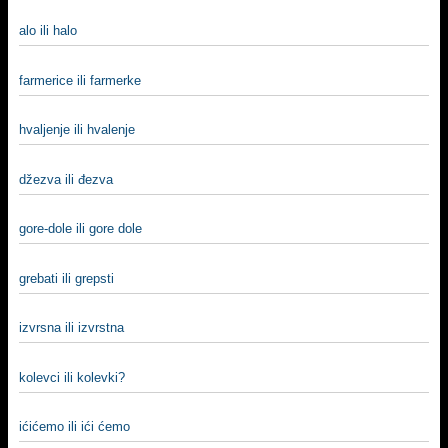
alo ili halo
farmerice ili farmerke
hvalјenje ili hvalenje
džezva ili đezva
gore-dole ili gore dole
grebati ili grepsti
izvrsna ili izvrstna
kolevci ili kolevki?
ićićemo ili ići ćemo