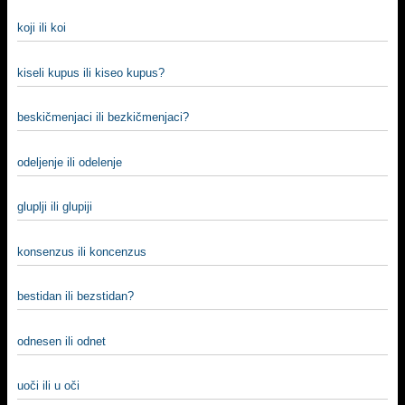
koji ili koi
kiseli kupus ili kiseo kupus?
beskičmenjaci ili bezkičmenjaci?
odeljenje ili odelenje
gluplji ili glupiji
konsenzus ili koncenzus
bestidan ili bezstidan?
odnesen ili odnet
uoči ili u oči