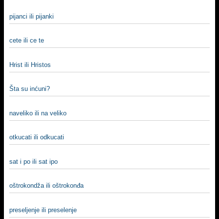
pijanci ili pijanki
cete ili ce te
Hrist ili Hristos
Šta su inćuni?
naveliko ili na veliko
otkucati ili odkucati
sat i po ili sat ipo
oštrokondža ili oštrokonđa
preseljenje ili preselenje