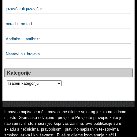
jazavčar ili jazavičar
nerad ili ne rad
Antihrist ili antihrist
Nastavi niz brojeva
Kategorije
Kategorije
Ispravno napisane reči i pravopisne dileme srpskog jezika na jednom
mjestu. Gramatika odvojeno - provjerite Provjerite pravopis kako je
napisan i / ili što znači riječ koja vas zanima. Sve publikacije su u
skladu s rječnicima, pravopisom i pravilno napisanim tekstovima
srpskog jezika i književnosti. Riješite dileme izgovaranja riječi i