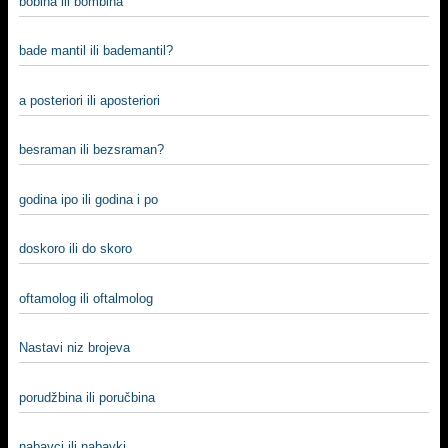
bobina ili bombina
bade mantil ili bademantil?
a posteriori ili aposteriori
besraman ili bezsraman?
godina ipo ili godina i po
doskoro ili do skoro
oftamolog ili oftalmolog
Nastavi niz brojeva
porudžbina ili poručbina
nabavci ili nabavki