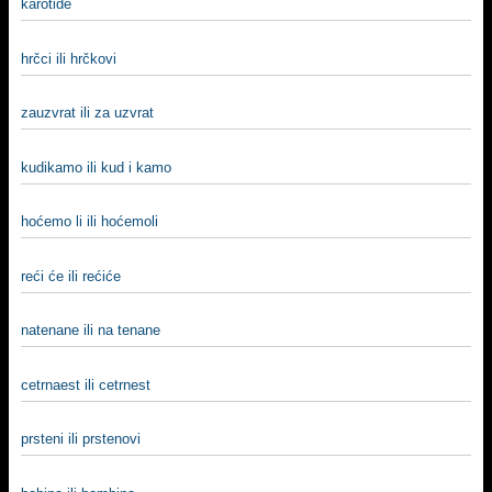
karotide
hrčci ili hrčkovi
zauzvrat ili za uzvrat
kudikamo ili kud i kamo
hoćemo li ili hoćemoli
reći će ili rećiće
natenane ili na tenane
cetrnaest ili cetrnest
prsteni ili prstenovi