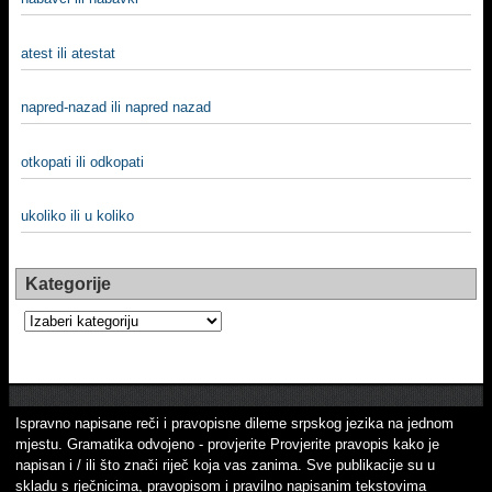
atest ili atestat
napred-nazad ili napred nazad
otkopati ili odkopati
ukoliko ili u koliko
Kategorije
Kategorije
Ispravno napisane reči i pravopisne dileme srpskog jezika na jednom
mjestu. Gramatika odvojeno - provjerite Provjerite pravopis kako je
napisan i / ili što znači riječ koja vas zanima. Sve publikacije su u
skladu s rječnicima, pravopisom i pravilno napisanim tekstovima