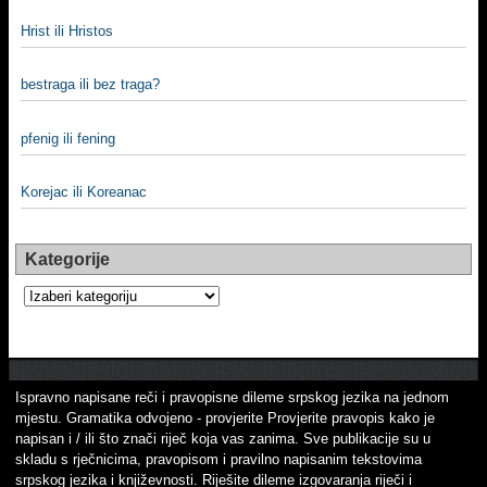
Hrist ili Hristos
bestraga ili bez traga?
pfenig ili fening
Korejac ili Koreanac
Kategorije
Kategorije
Ispravno napisane reči i pravopisne dileme srpskog jezika na jednom
mjestu. Gramatika odvojeno - provjerite Provjerite pravopis kako je
napisan i / ili što znači riječ koja vas zanima. Sve publikacije su u
skladu s rječnicima, pravopisom i pravilno napisanim tekstovima
srpskog jezika i književnosti. Riješite dileme izgovaranja riječi i