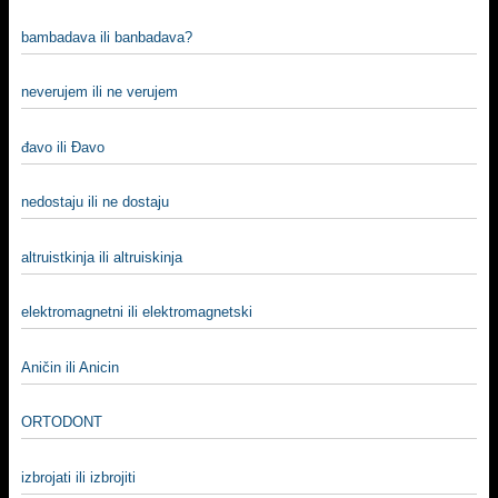
bambadava ili banbadava?
neverujem ili ne verujem
đavo ili Đavo
nedostaju ili ne dostaju
altruistkinja ili altruiskinja
elektromagnetni ili elektromagnetski
Aničin ili Anicin
ORTODONT
izbrojati ili izbrojiti