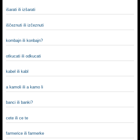
išarati ili izšarati
iščeznuti ili izčeznuti
kombajn ili konbajn?
otkucati ili odkucati
kabel ili kabl
a kamoli ili a kamo li
banci ili banki?
cete ili ce te
farmerice ili farmerke