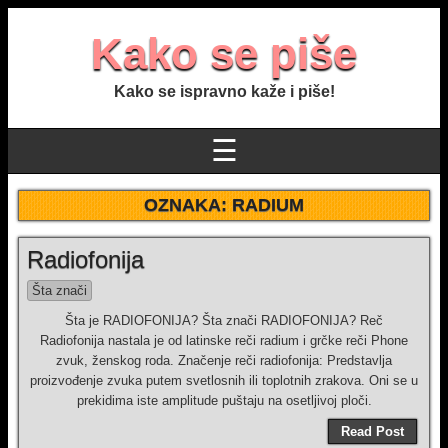
Kako se piše
Kako se ispravno kaže i piše!
☰
OZNAKA:
RADIUM
Radiofonija
Šta znači
Šta je RADIOFONIJA? Šta znači RADIOFONIJA? Reč
Radiofonija nastala je od latinske reči radium i grčke reči Phone
zvuk, ženskog roda. Značenje reči radiofonija: Predstavlja
proizvođenje zvuka putem svetlosnih ili toplotnih zrakova. Oni se u
prekidima iste amplitude puštaju na osetljivoj ploči.
Read Post