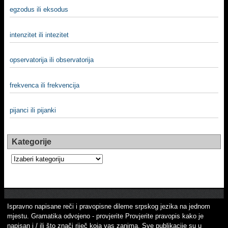
egzodus ili eksodus
intenzitet ili intezitet
opservatorija ili observatorija
frekvenca ili frekvencija
pijanci ili pijanki
Kategorije
Kategorije
Ispravno napisane reči i pravopisne dileme srpskog jezika na jednom
mjestu. Gramatika odvojeno - provjerite Provjerite pravopis kako je
napisan i / ili što znači riječ koja vas zanima. Sve publikacije su u