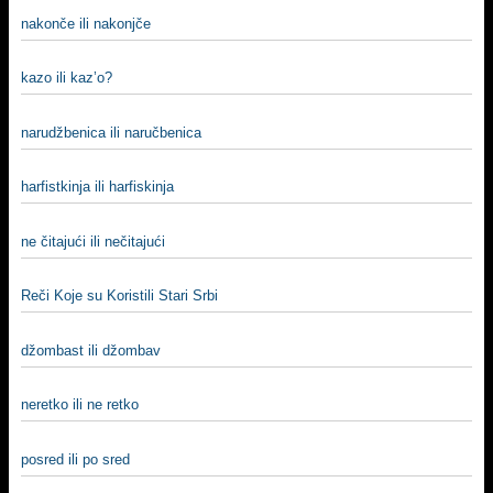
nakonče ili nakonjče
kazo ili kaz’o?
narudžbenica ili naručbenica
harfistkinja ili harfiskinja
ne čitajući ili nečitajući
Reči Koje su Koristili Stari Srbi
džombast ili džombav
neretko ili ne retko
posred ili po sred