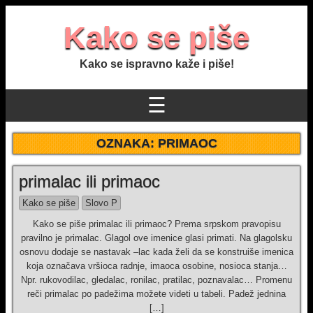
Kako se piše
Kako se ispravno kaže i piše!
☰
OZNAKA:
PRIMAOC
primalac ili primaoc
Kako se piše
Slovo P
Kako se piše primalac ili primaoc? Prema srpskom pravopisu
pravilno je primalac. Glagol ove imenice glasi primati. Na glagolsku
osnovu dodaje se nastavak –lac kada želi da se konstruiše imenica
koja označava vršioca radnje, imaoca osobine, nosioca stanja…
Npr. rukovodilac, gledalac, ronilac, pratilac, poznavalac… Promenu
reči primalac po padežima možete videti u tabeli. Padež jednina
[…]