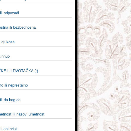
ili odpozadi
stna ili bezbednosna
li glukoza
 kihnuo
KE ILI DVOTAČKA (:)
o ili neprestalno
li da bog da
etnost ili nazovi umetnost
ili antihrist