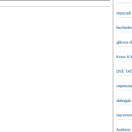
otpozadi 
bezbedno
glikoza i
kinuo ili
DVE TAČ
neprestan
dabogda i
nazovium
Antihrist 