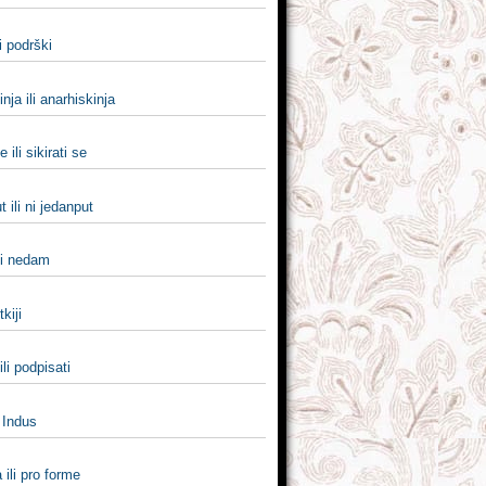
li podrški
nja ili anarhiskinja
e ili sikirati se
t ili ni jedanput
li nedam
tkiji
ili podpisati
i Indus
 ili pro forme