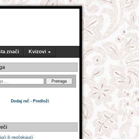
ta znači
Kvizovi
ga
Dodaj reč - Predloži
eči
ući ili neočekujući