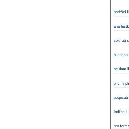
podršci i
anarhistki
sekirati s
nijedanpu
ne dam i
plići ili pli
potpisati 
Indijac il
pro forma