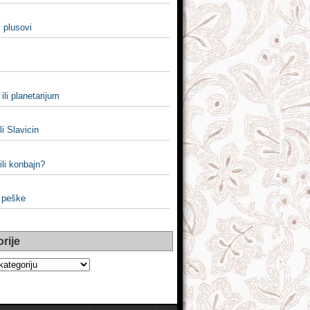
i plusovi
 ili planetarijum
li Slavicin
ili konbajn?
i peške
rije
e