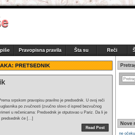
še
piše
Pravopisna pravila
Šta su
Reči
Š
AKA:
PRETSEDNIK
Pretra
ik
Prema srpskom pravopisu pravilno je predsednik. U ovoj reči
 suglasnika po zvučnosti (zvučno slovo d ispred bezvučnog
rimeri u rečenicama: Predsednik je otputovao u Pariz. Da li je
a predsednik će […]
Nove r
Read Post
ne očekuj