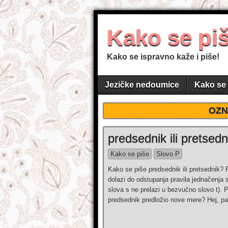
Kako se pi
Kako se ispravno kaže i piše!
Jezičke nedoumice
Kako se 
OZN
predsednik ili pretsedn
Kako se piše
Slovo P
Kako se piše predsednik ili pretsednik? 
dolazi do odstupanja pravila jednačenja
slova s ne prelazi u bezvučno slovo t). P
predsednik predložio nove mere? Hej, p