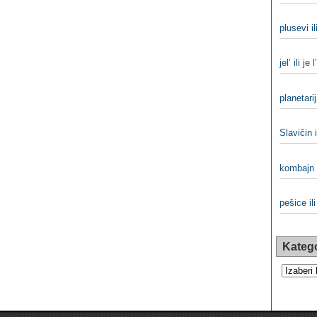
plusevi il
jel’ ili je l’
planetarij
Slavičin i
kombajn 
pešice il
Katego
Kategorij