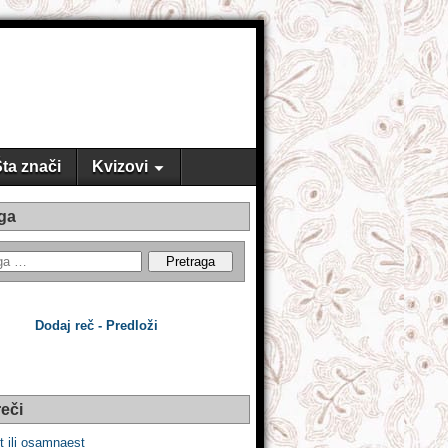
ta znači
Kvizovi
ga
Dodaj reč - Predloži
eči
 ili osamnaest