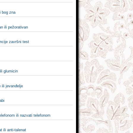
i bog zna
an ili pežorativan
cije završni test
ili glumicin
 ili jevanđelje
nabi
elefonom ili nazvati telefonom
t ili anti-talenat