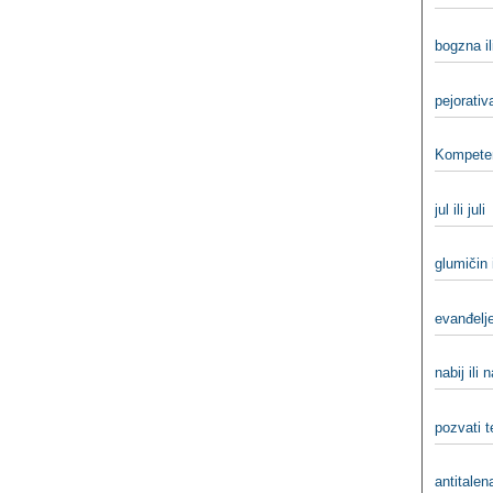
bogzna il
pejorativ
Kompeten
jul ili juli
glumičin 
evanđelje
nabij ili 
pozvati t
antitalena