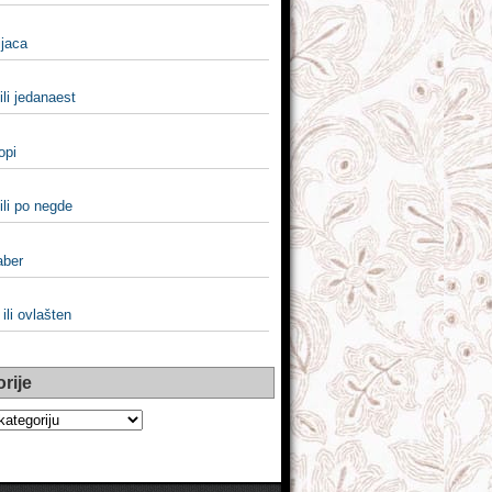
pijaca
ili jedanaest
popi
ili po negde
aber
ili ovlašten
rije
e