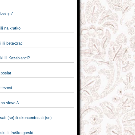
i bešnji?
ili na kratko
 ili beta-zraci
i ili Kazablanci?
 poslat
 vitezovi
 na slovo A
sati (se) ili skoncentrisati (se)
ski ili fruško-gorski