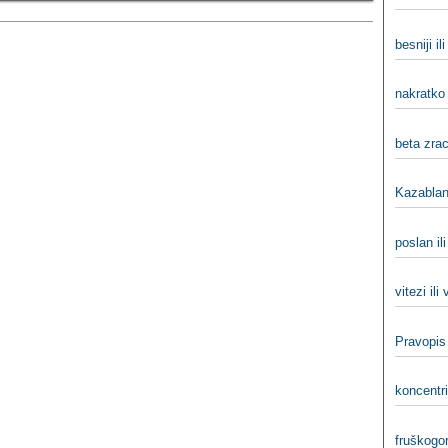
besniji il
nakratko 
beta zraci
Kazablank
poslan ili
vitezi ili
Pravopis
koncentri
fruškogor