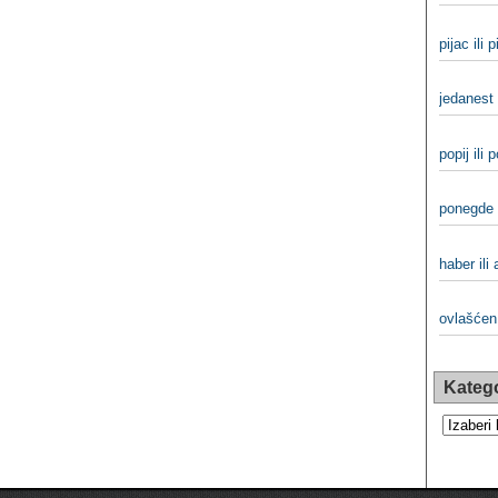
pijac ili 
jedanest 
popij ili 
ponegde 
haber ili 
ovlašćen 
Katego
Kategorij