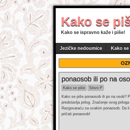
Kako se pi
Kako se ispravno kaže i piše!
Jezičke nedoumice
Kako se 
OZ
ponaosob ili po na os
Kako se piše
Slovo P
Kako se piše ponaosob ili po na osob? 
predstavlja prilog. Značenje ovog prilog
Razgovaraću sa svakim ponaosob. Da li
pričati ponaosob!