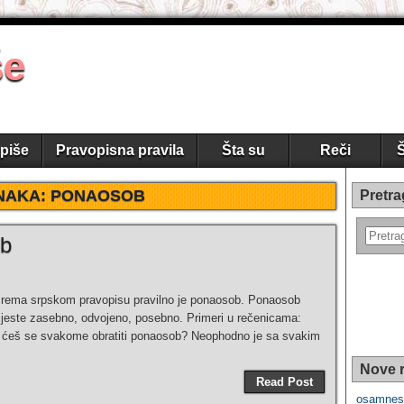
še
piše
Pravopisna pravila
Šta su
Reči
Š
NAKA:
PONAOSOB
Pretra
ob
Prema srpskom pravopisu pravilno je ponaosob. Ponaosob
a jeste zasebno, odvojeno, posebno. Primeri u rečenicama:
 ćeš se svakome obratiti ponaosob? Neophodno je sa svakim
Nove r
Read Post
osamnest