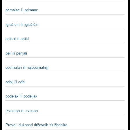
primalac ili primaoc
igračicin ili igračičin
artikal ili artikl
peli ili penjali
optimalan ili najoptimalniji
odbij ili odbi
podelak ili podeljak
izvestan ili izvesan
Prava i dužnosti državnih službenika