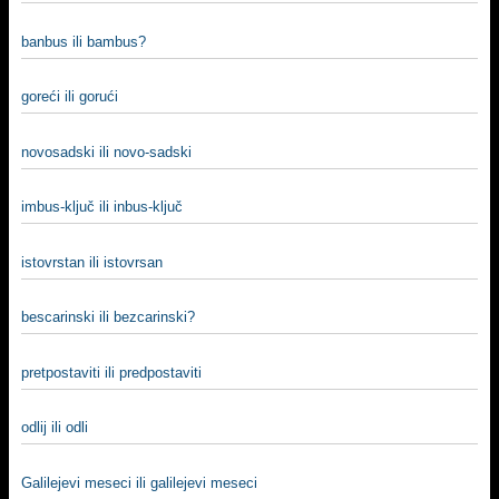
banbus ili bambus?
goreći ili gorući
novosadski ili novo-sadski
imbus-klјuč ili inbus-klјuč
istovrstan ili istovrsan
bescarinski ili bezcarinski?
pretpostaviti ili predpostaviti
odlij ili odli
Galilejevi meseci ili galilejevi meseci