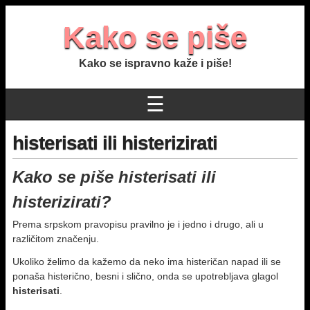
Kako se piše
Kako se ispravno kaže i piše!
☰
histerisati ili histerizirati
Kako se piše histerisati ili
histerizirati?
Prema srpskom pravopisu pravilno je i jedno i drugo, ali u
različitom značenju.
Ukoliko želimo da kažemo da neko ima histeričan napad ili se
ponaša histerično, besni i slično, onda se upotrebljava glagol
histerisati
.