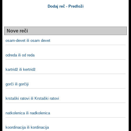
Dodaj reč - Predloži
Nove reči
osam-devet ili osam devet
odreda ili od reda
kartridž ili kertridž
gorči ili gorčiji
krstaški ratovi ili Krstaški ratovi
natkolenica ili nadkolenica
koordinacija ili kordinacija