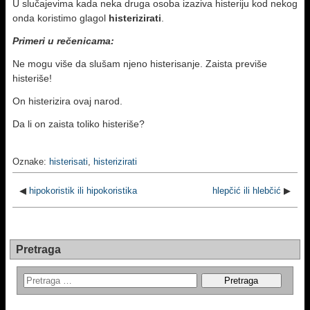
U slučajevima kada neka druga osoba izaziva histeriju kod nekog
onda koristimo glagol
histerizirati
.
Primeri u rečenicama:
Ne mogu više da slušam njeno histerisanje. Zaista previše
histeriše!
On histerizira ovaj narod.
Da li on zaista toliko histeriše?
Oznake:
histerisati
,
histerizirati
◀
hipokoristik ili hipokoristika
hlepčić ili hlebčić
▶
Pretraga