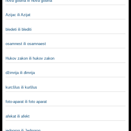
nova godina ili Nova godina
Azijac ili Azijat
bledeti ili blediti
osamnest ili osamnaest
Hukov zakon ili hukov zakon
džimrija ili đimrija
kurcšlus ili kuršlus
foto-aparat ili foto aparat
afekat ili afekt
jednorog ili Jednorog