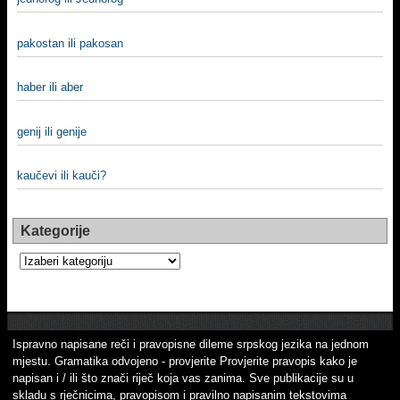
pakostan ili pakosan
haber ili aber
genij ili genije
kaučevi ili kauči?
Kategorije
Kategorije
Ispravno napisane reči i pravopisne dileme srpskog jezika na jednom
mjestu. Gramatika odvojeno - provjerite Provjerite pravopis kako je
napisan i / ili što znači riječ koja vas zanima. Sve publikacije su u
skladu s rječnicima, pravopisom i pravilno napisanim tekstovima