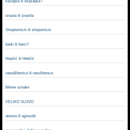
kazaljka ili skazaljka?
izrasla ili izrastla
Streptomicin ili strepomicin
barki ili barci?
hlepčić ili hlebčić
narudžbenica ili naručbenica
Merne oznake
VELIKO SLOVO
ateista ili agnostik