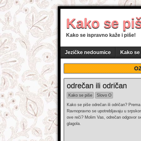
Kako se pi
Kako se ispravno kaže i piše!
Jezičke nedoumice
Kako se 
O
odrečan ili odričan
Kako se piše
Slovo O
Kako se piše odrečan ili odričan? Prema
Ravnopravno se upotrebljavaju u srpskom 
ove reči? Molim Vas, odrečan odgovor se 
glagola.