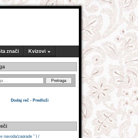
ta znači
Kvizovi
ga
Dodaj reč - Predloži
eči
e navoda/zagrade ” ) /