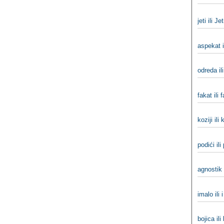
jeti ili Jet
aspekat i
odreda il
fakat ili 
koziji ili 
podići ili
agnostik 
imalo ili 
bojica ili