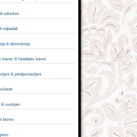
ili odvežen
ili odpadak
nja ili aktiviskinja
 kavez ili faradejev kavez
vljeni ili predpostavljeni
 izšarati
ili sumljam
 mi bismo
 poso