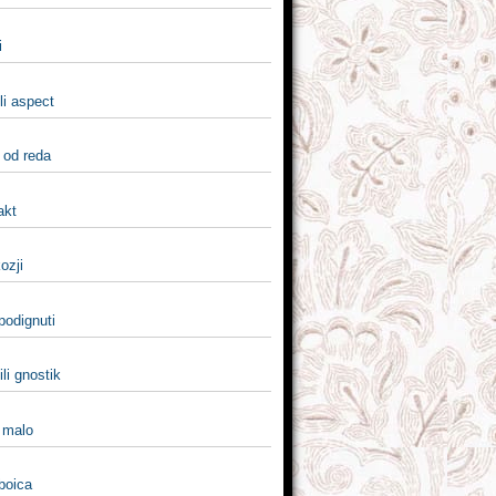
i
li aspect
i od reda
fakt
kozji
 podignuti
ili gnostik
i malo
 boica