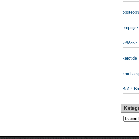
opšteobra
empirijski
kršćenje 
karotide
kao bajag
Božić Bat
Katego
Kategorij