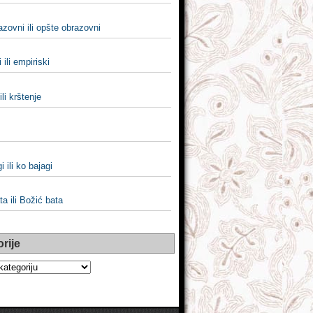
zovni ili opšte obrazovni
 ili empiriski
ili krštenje
i ili ko bajagi
a ili Božić bata
rije
e