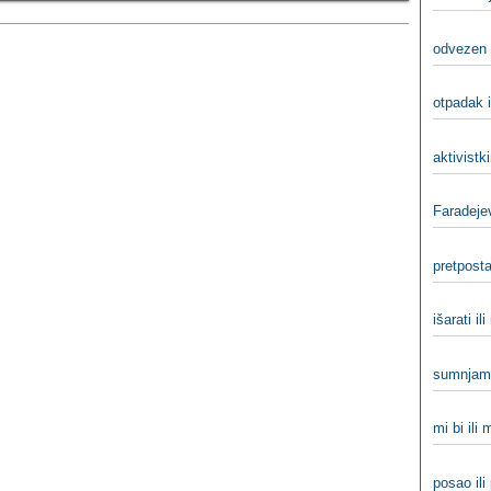
odvezen 
otpadak 
aktivistki
Faradejev
pretposta
išarati ili
sumnjam 
mi bi ili
posao ili