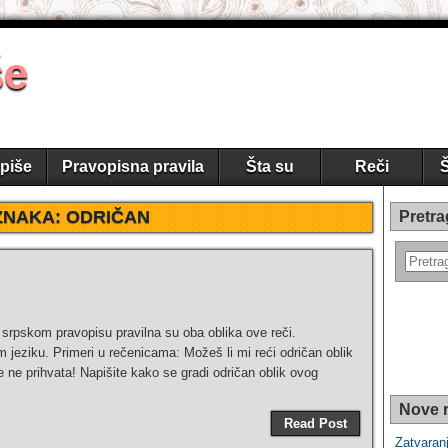
še
piše
Pravopisna pravila
Šta su
Reči
Š
ZNAKA:
ODRIČAN
Pretra
 srpskom pravopisu pravilna su oba oblika ove reči.
jeziku. Primeri u rečenicama: Možeš li mi reći odričan oblik
ne prihvata! Napišite kako se gradi odričan oblik ovog
Nove r
Read Post
Zatvaranj