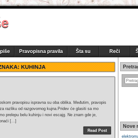
še
piše
Pravopisna pravila
Šta su
Reči
Š
ZNAKA:
KUHINJA
Pretra
rpskom pravopisu ispravna su oba oblika. Međutim, pravopis
 za razliku od razgovornog kujna.Pridev će glasiti sa mo
smo prelepu belu kuhinju i novi escajg. Ne znam gde je,
ronaći […]
Nove r
Read Post
elektroma