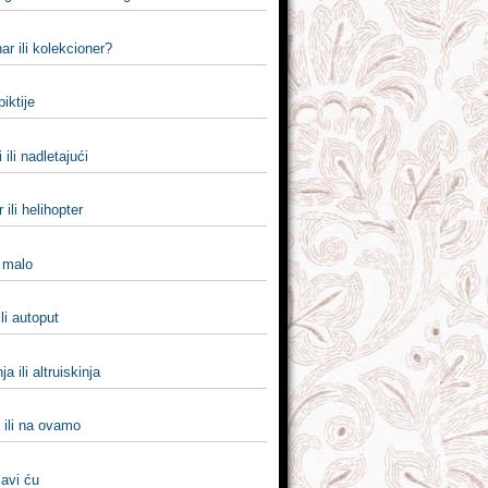
ar ili kolekcioner?
 piktije
 ili nadletajući
 ili helihopter
i malo
ili autoput
nja ili altruiskinja
ili na ovamo
 javi ću