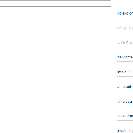
kolekcion
pihtije ili
nadlećući
helikopter
imalo ili 
auto-put 
altruistki
naovamo 
javiću ili