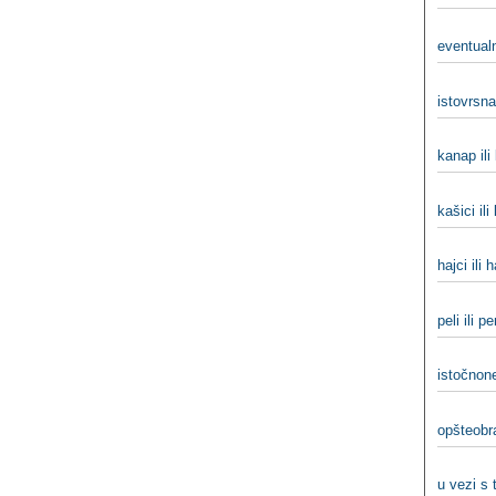
eventualn
istovrsna 
kanap il
kašici ili
hajci ili h
peli ili pe
istočnon
opšteobra
u vezi s 