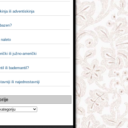
kinja ili adventiskinja
 bazen?
i naleto
ički ili južno-američki
il ili bademantil?
tavniji ili najednostavniji
rije
e