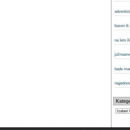
adventist
basen ili
na leto il
južnoamer
bade mant
najjednos
Katego
Kategorij