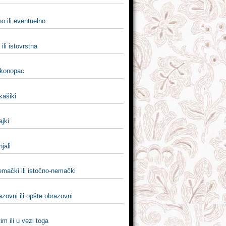
o ili eventuelno
ili istovrstna
i konopac
 kašiki
ajki
njali
emački ili istočno-nemački
zovni ili opšte obrazovni
tim ili u vezi toga