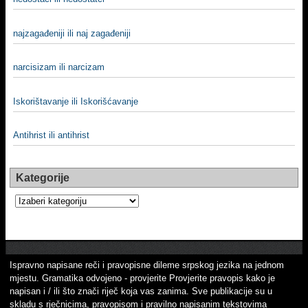
najzagađeniji ili naj zagađeniji
narcisizam ili narcizam
Iskorištavanje ili Iskorišćavanje
Antihrist ili antihrist
Kategorije
Kategorije
Ispravno napisane reči i pravopisne dileme srpskog jezika na jednom
mjestu. Gramatika odvojeno - provjerite Provjerite pravopis kako je
napisan i / ili što znači riječ koja vas zanima. Sve publikacije su u
skladu s rječnicima, pravopisom i pravilno napisanim tekstovima