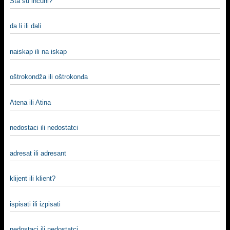
Šta su inćuni?
da li ili dali
naiskap ili na iskap
oštrokondža ili oštrokonđa
Atena ili Atina
nedostaci ili nedostatci
adresat ili adresant
klijent ili klient?
ispisati ili izpisati
nedostaci ili nedostatci