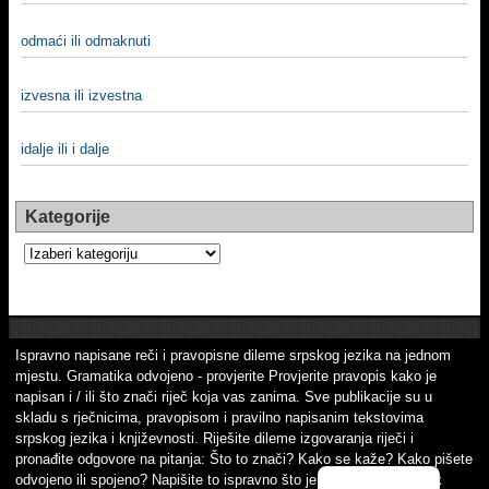
odmaći ili odmaknuti
izvesna ili izvestna
idalje ili i dalje
Kategorije
Kategorije
Ispravno napisane reči i pravopisne dileme srpskog jezika na jednom
mjestu. Gramatika odvojeno - provjerite Provjerite pravopis kako je
napisan i / ili što znači riječ koja vas zanima. Sve publikacije su u
skladu s rječnicima, pravopisom i pravilno napisanim tekstovima
srpskog jezika i književnosti. Riješite dileme izgovaranja riječi i
pronađite odgovore na pitanja: Što to znači? Kako se kaže? Kako pišete
odvojeno ili spojeno? Napišite to ispravno što je važno! Srpski jezik