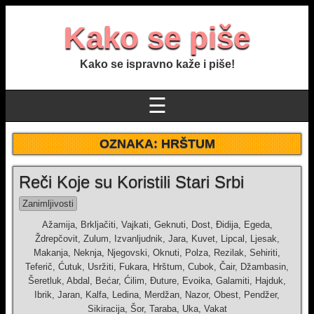
Kako se piše
Kako se ispravno kaže i piše!
☰
OZNAKA:
HRŠTUM
Reči Koje su Koristili Stari Srbi
Zanimljivosti
Ažamija, Brkljačiti, Vajkati, Geknuti, Dost, Đidija, Egeda,
Ždrepčovit, Zulum, Izvanljudnik, Jara, Kuvet, Lipcal, Ljesak,
Makanja, Neknja, Njegovski, Oknuti, Polza, Rezilak, Sehiriti,
Teferič, Ćutuk, Usržiti, Fukara, Hrštum, Cubok, Čair, Džambasin,
Šeretluk, Abdal, Bećar, Ćilim, Đuture, Evoika, Galamiti, Hajduk,
Ibrik, Jaran, Kalfa, Ledina, Merdžan, Nazor, Obest, Pendžer,
Sikiracija, Šor, Taraba, Uka, Vakat