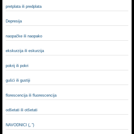
pretplata ili predplata
Depresija
naopačke ili naopako
ekskurzija ili eskurzija
pokrij ili pokri
gušći ili gustiji
florescencija ili fluorescencija
odšetati ili otšetati
NAVODNICI („ ”)