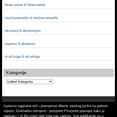
fitnes trener ili fitnes-trener
istočnonemački ili istočno-nemački
ekvinocij ili ekvinocijum
espreso ili ekspreso
ni od koga ili od nikoga
Kategorije
Kategorije
Ispravno napisane reči i pravopisne dileme srpskog jezika na jednom
mjestu. Gramatika odvojeno - provjerite Provjerite pravopis kako je
napisan i / ili što znači riječ koja vas zanima. Sve publikacije su u