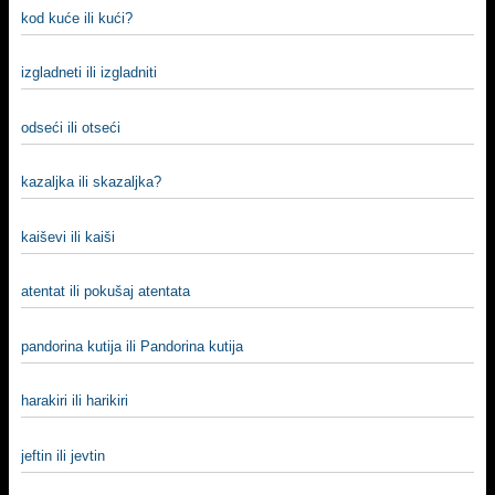
kod kuće ili kući?
izgladneti ili izgladniti
odseći ili otseći
kazaljka ili skazaljka?
kaiševi ili kaiši
atentat ili pokušaj atentata
pandorina kutija ili Pandorina kutija
harakiri ili harikiri
jeftin ili jevtin