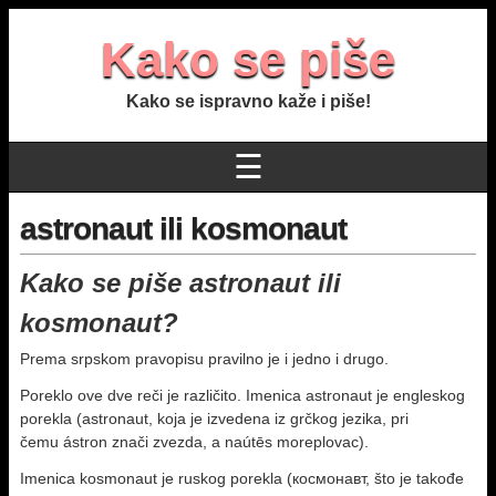
Kako se piše
Kako se ispravno kaže i piše!
☰
astronaut ili kosmonaut
Kako se piše astronaut ili
kosmonaut?
Prema srpskom pravopisu pravilno je i jedno i drugo.
Poreklo ove dve reči je različito. Imenica astronaut je engleskog
porekla (astronaut, koja je izvedena iz grčkog jezika, pri
čemu ástron znači zvezda, a naútēs moreplovac).
Imenica kosmonaut je ruskog porekla (космонавт, što je takođe