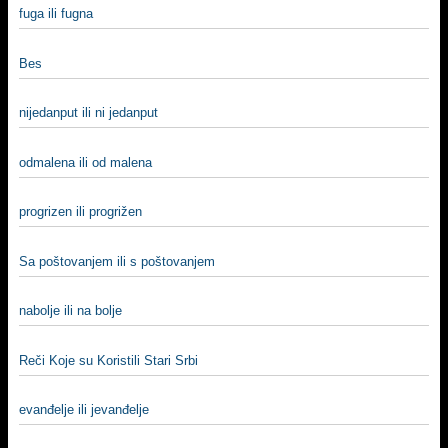
fuga ili fugna
Bes
nijedanput ili ni jedanput
odmalena ili od malena
progrizen ili progrižen
Sa poštovanjem ili s poštovanjem
nabolje ili na bolje
Reči Koje su Koristili Stari Srbi
evanđelje ili jevanđelje