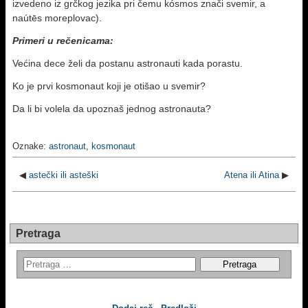
izvedeno iz grčkog jezika pri čemu kósmos znači svemir, a
naútēs moreplovac).
Primeri u rečenicama:
Većina dece želi da postanu astronauti kada porastu.
Ko je prvi kosmonaut koji je otišao u svemir?
Da li bi volela da upoznaš jednog astronauta?
Oznake:
astronaut
,
kosmonaut
◀
astečki ili asteški
Atena ili Atina
▶
Pretraga