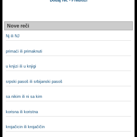
Dodaj reč - Predloži
Nove reči
Nj ili NJ
primaći ili primaknuti
u knjizi ili u knjigi
srpski pasoš ili srbijanski pasoš
sa nikim ili ni sa kim
korisna ili koristna
krojačicin ili krojačičin