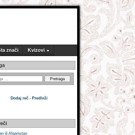
ta znači
Kvizovi
ga
Dodaj reč - Predloži
eči
n ili Afganistan