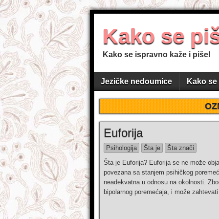
Kako se pi
Kako se ispravno kaže i piše!
Jezičke nedoumice
Kako se 
OZ
Euforija
Psihologija
Šta je
Šta znači
Šta je Euforija? Euforija se ne može obja
povezana sa stanjem psihičkog poremećaja
neadekvatna u odnosu na okolnosti. Zbog
bipolarnog poremećaja, i može zahtevati 