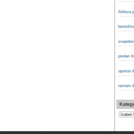
Ahilova p
bestežins
svejedno 
predan il
oportun il
nemam i
Katego
Kategorij