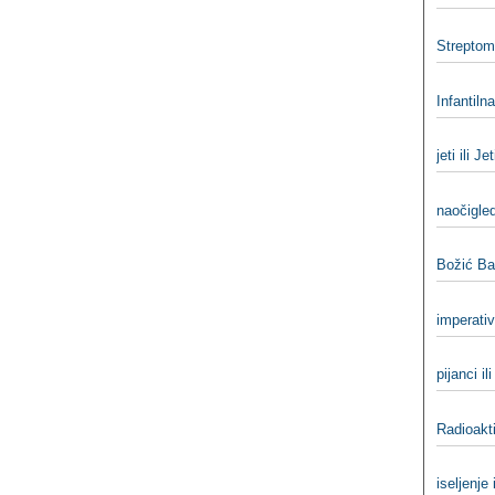
Streptomi
Infantiln
jeti ili Jet
naočigled
Božić Bat
imperativ 
pijanci ili
Radioakti
iselјenje 