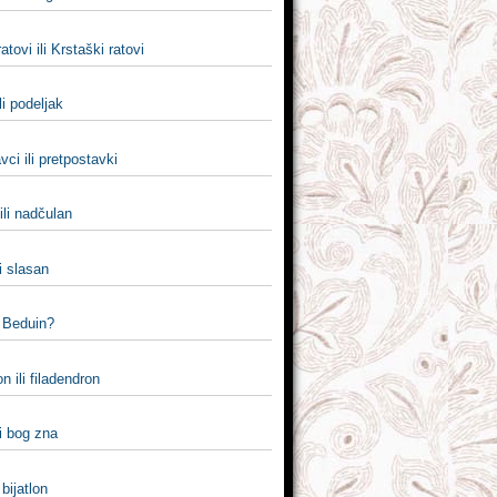
atovi ili Krstaški ratovi
li podeljak
vci ili pretpostavki
ili nadčulan
li slasan
i Beduin?
n ili filadendron
i bog zna
 bijatlon