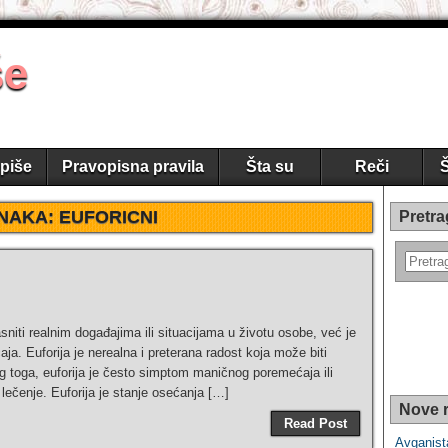
še
piše
Pravopisna pravila
Šta su
Reči
Š
NAKA:
EUFORICNI
Pretra
sniti realnim događajima ili situacijama u životu osobe, već je
. Euforija je nerealna i preterana radost koja može biti
 toga, euforija je često simptom maničnog poremećaja ili
lečenje. Euforija je stanje osećanja […]
Nove r
Read Post
Avganista