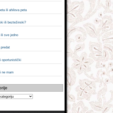
eta ili ahilova peta
ki ili beztežinski?
ili sve jedno
i predat
i oportunistički
li ne mam
rije
e