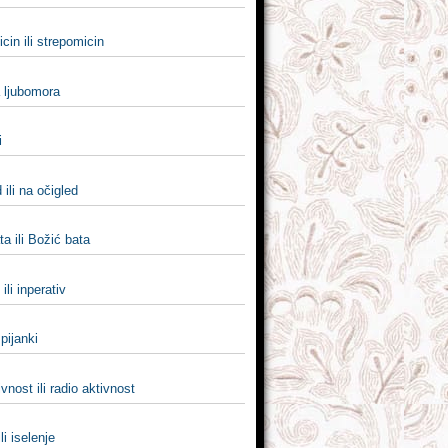
cin ili strepomicin
a ljubomora
i
 ili na očigled
a ili Božić bata
ili inperativ
 pijanki
vnost ili radio aktivnost
ili iselenje