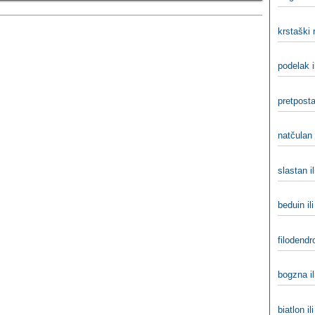
krstaški r
podelak i
pretposta
natčulan 
slastan i
beduin il
filodendro
bogzna il
biatlon ili