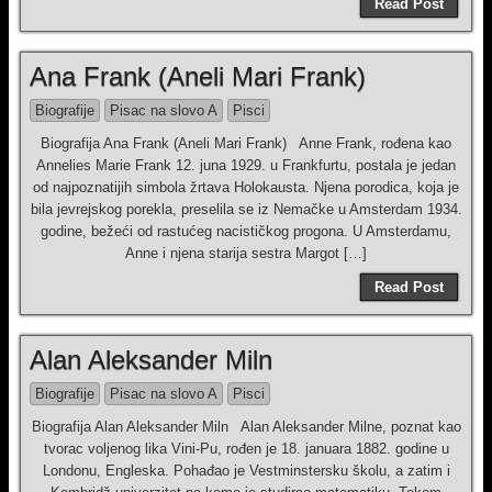
Read Post
Ana Frank (Aneli Mari Frank)
Biografije
Pisac na slovo A
Pisci
Biografija Ana Frank (Aneli Mari Frank) Anne Frank, rođena kao
Annelies Marie Frank 12. juna 1929. u Frankfurtu, postala je jedan
od najpoznatijih simbola žrtava Holokausta. Njena porodica, koja je
bila jevrejskog porekla, preselila se iz Nemačke u Amsterdam 1934.
godine, bežeći od rastućeg nacističkog progona. U Amsterdamu,
Anne i njena starija sestra Margot […]
Read Post
Alan Aleksander Miln
Biografije
Pisac na slovo A
Pisci
Biografija Alan Aleksander Miln Alan Aleksander Milne, poznat kao
tvorac voljenog lika Vini-Pu, rođen je 18. januara 1882. godine u
Londonu, Engleska. Pohađao je Vestminstersku školu, a zatim i