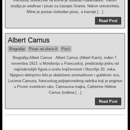
Kembridž univerzitet na kome je studirao matematiku. Tokom
studija je uređivao i pisao za časopis Granta. Nakon univerziteta,
Milne je postao slobodan pisac, a kasnije […]
Read Post
Albert Camus
Biografije
Pisac na slovo A
Pisci
Biografija Albert Camus Albert Camus (Albert Kami), rođen 7.
novembra 1913. u Mondoviju u Francuskoj, predstavlja jednu od
najistaknutijih figura u svetu književnosti i filozofije 20. veka.
Njegovo detinjstvo bilo je obeleženo siromaštvom i gubitkom oca,
Luciena Camusa, francuskog poljoprivrednog radnika koji je poginuo
u Prvom svetskom ratu. Camusova majka, Catherine Hélène
Camus (rođena […]
Read Post