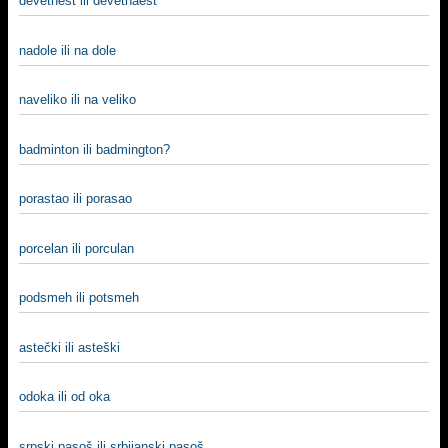
devetnest ili devetnaest
nadole ili na dole
naveliko ili na veliko
badminton ili badmington?
porastao ili porasao
porcelan ili porculan
podsmeh ili potsmeh
astečki ili asteški
odoka ili od oka
srpski pasoš ili srbijanski pasoš