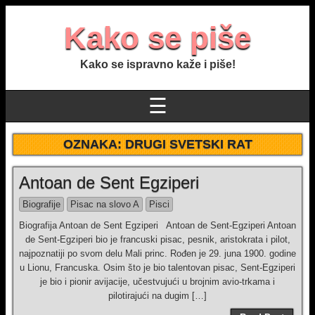
Kako se piše
Kako se ispravno kaže i piše!
☰
OZNAKA:
DRUGI SVETSKI RAT
Antoan de Sent Egziperi
Biografije
Pisac na slovo A
Pisci
Biografija Antoan de Sent Egziperi Antoan de Sent-Egziperi Antoan
de Sent-Egziperi bio je francuski pisac, pesnik, aristokrata i pilot,
najpoznatiji po svom delu Mali princ. Rođen je 29. juna 1900. godine
u Lionu, Francuska. Osim što je bio talentovan pisac, Sent-Egziperi
je bio i pionir avijacije, učestvujući u brojnim avio-trkama i
pilotirajući na dugim […]