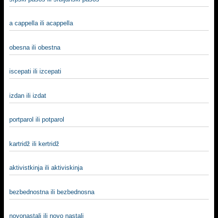
a cappella ili acappella
obesna ili obestna
iscepati ili izcepati
izdan ili izdat
portparol ili potparol
kartridž ili kertridž
aktivistkinja ili aktiviskinja
bezbednostna ili bezbednosna
novonastali ili novo nastali