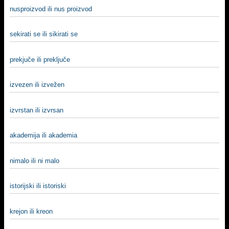
nusproizvod ili nus proizvod
sekirati se ili sikirati se
prekjuče ili preključe
izvezen ili izvežen
izvrstan ili izvrsan
akademija ili akademia
nimalo ili ni malo
istorijski ili istoriski
krejon ili kreon