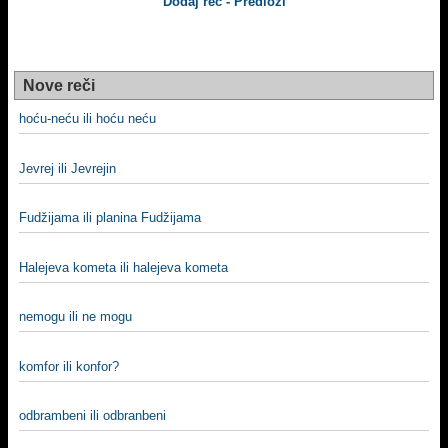
Dodaj reč - Predloži
Nove reči
hoću-neću ili hoću neću
Jevrej ili Jevrejin
Fudžijama ili planina Fudžijama
Halejeva kometa ili halejeva kometa
nemogu ili ne mogu
komfor ili konfor?
odbrambeni ili odbranbeni