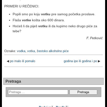
PRIMERI U REČENICI:
Popili smo po koju
votku
pre samog početka proslave.
Flaša
votke
košta oko 600 dinara.
Hoćeš li da piješ
votku
ili da kupimo neko drugo piće za
tebe?
F. Petković
Oznake:
vodka
,
votka
,
žestoko alkoholno piće
◀
po malo ili pomalo
godina ipo ili godina i po
▶
Pretraga