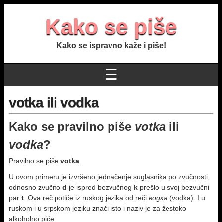
Kako se piše
Kako se ispravno kaže i piše!
☰
votka ili vodka
Kako se pravilno piše
votka
ili
vodka
?
Pravilno se piše
votka
.
U ovom primeru je izvršeno jednačenje suglasnika po zvučnosti,
odnosno zvučno
d
je ispred bezvučnog
k
prešlo u svoj bezvučni
par
t
. Ova reč potiče iz ruskog jezika od reči
водка
(vodka). I u
ruskom i u srpskom jeziku znači isto i naziv je za žestoko
alkoholno piće.