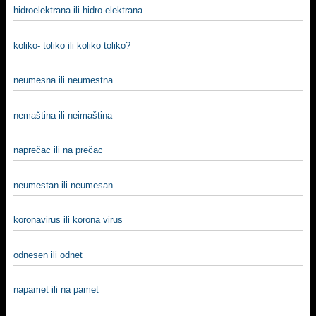
hidroelektrana ili hidro-elektrana
koliko- toliko ili koliko toliko?
neumesna ili neumestna
nemaština ili neimaština
naprečac ili na prečac
neumestan ili neumesan
koronavirus ili korona virus
odnesen ili odnet
napamet ili na pamet