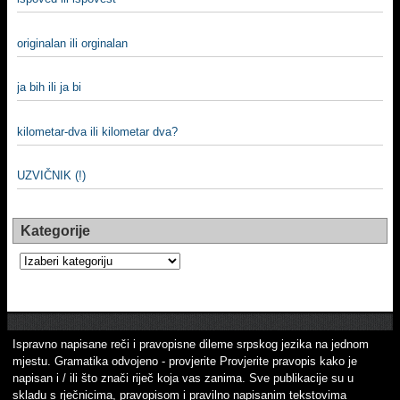
originalan ili orginalan
ja bih ili ja bi
kilometar-dva ili kilometar dva?
UZVIČNIK (!)
Kategorije
Kategorije
Ispravno napisane reči i pravopisne dileme srpskog jezika na jednom
mjestu. Gramatika odvojeno - provjerite Provjerite pravopis kako je
napisan i / ili što znači riječ koja vas zanima. Sve publikacije su u
skladu s rječnicima, pravopisom i pravilno napisanim tekstovima