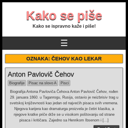
Kako se piše
Kako se ispravno kaže i piše!
☰
OZNAKA:
ČEHOV KAO LEKAR
Anton Pavlovič Čehov
Biografije
Pisac na slovo A
Pisci
Biografija Antona Pavloviča Čehova Anton Pavlovič Čehov, rođen
29. januara 1860. u Taganrogu, Rusija, ostavio je neizbrisiv trag u
svetskoj književnosti kao jedan od najvećih pisaca svih vremena.
Njegova karijera kao dramaturga proizvela je četiri klasika, a
njegove kratke priče drže se u visokom poštovanju od strane
pisaca i kritičara. Zajedno sa Henrikom Ibsenom i […]