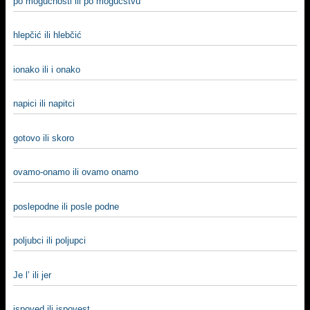
po mogućnosti ili po mogućstvu
hlepčić ili hlebčić
ionako ili i onako
napici ili napitci
gotovo ili skoro
ovamo-onamo ili ovamo onamo
poslepodne ili posle podne
poljubci ili poljupci
Je l’ ili jer
ispoved ili ispovest