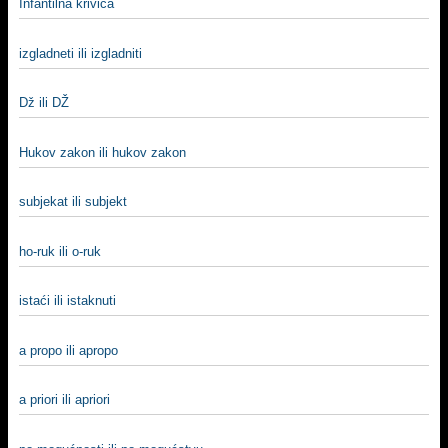
Infantilna krivica
izgladneti ili izgladniti
Dž ili DŽ
Hukov zakon ili hukov zakon
subjekat ili subjekt
ho-ruk ili o-ruk
istaći ili istaknuti
a propo ili apropo
a priori ili apriori