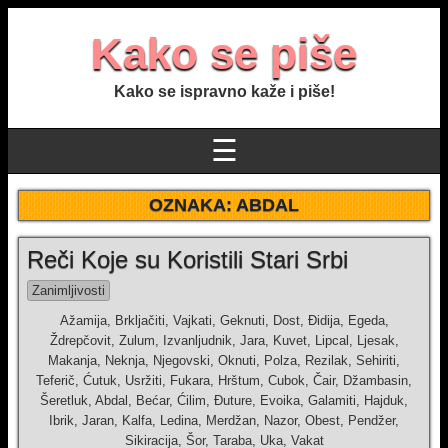
Kako se piše
Kako se ispravno kaže i piše!
☰
OZNAKA:
ABDAL
Reči Koje su Koristili Stari Srbi
Zanimljivosti
Ažamija, Brkljačiti, Vajkati, Geknuti, Dost, Đidija, Egeda,
Ždrepčovit, Zulum, Izvanljudnik, Jara, Kuvet, Lipcal, Ljesak,
Makanja, Neknja, Njegovski, Oknuti, Polza, Rezilak, Sehiriti,
Teferič, Ćutuk, Usržiti, Fukara, Hrštum, Cubok, Čair, Džambasin,
Šeretluk, Abdal, Bećar, Ćilim, Đuture, Evoika, Galamiti, Hajduk,
Ibrik, Jaran, Kalfa, Ledina, Merdžan, Nazor, Obest, Pendžer,
Sikiracija, Šor, Taraba, Uka, Vakat