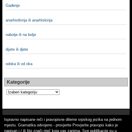
Gađenje
anarhistkinja ili anarhiskinja
nabolje ili na bolje
dijete ili djete
odoka ili od oka
Kategorije
Kategorije
Ispravno napisane reči i pravopisne dileme srpskog jezika na jednom
mjestu. Gramatika odvojeno - provjerite Provjerite pravopis kako je
napisan i / ili što znači riječ koja vas zanima. Sve publikacije su u