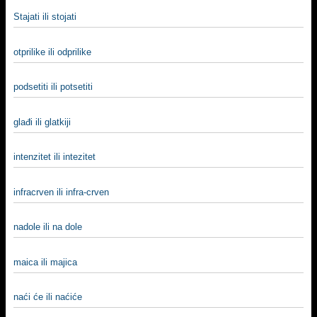
Stajati ili stojati
otprilike ili odprilike
podsetiti ili potsetiti
glađi ili glatkiji
intenzitet ili intezitet
infracrven ili infra-crven
nadole ili na dole
maica ili majica
naći će ili naćiće