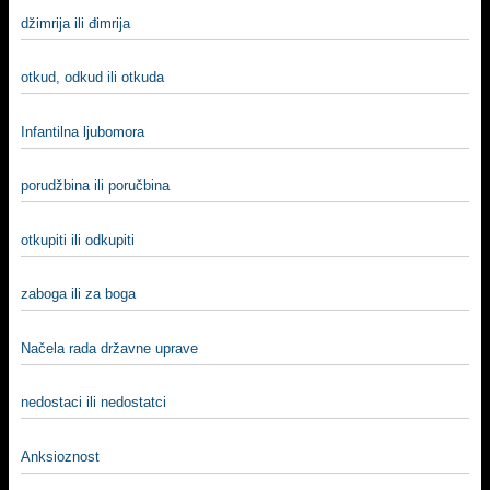
džimrija ili đimrija
otkud, odkud ili otkuda
Infantilna ljubomora
porudžbina ili poručbina
otkupiti ili odkupiti
zaboga ili za boga
Načela rada državne uprave
nedostaci ili nedostatci
Anksioznost