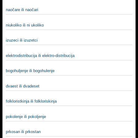
naočare ili naočari
niukoliko ili ni ukoliko
izuzeci ili izuzetci
elektrodistribucija ili elektro-distribucija
bogohuljenje ili bogohulenje
dvaest ili dvadeset
folkloristkinja ili folkloriskinja
pokolenje ili pokoljenje
prkosan ili prkostan