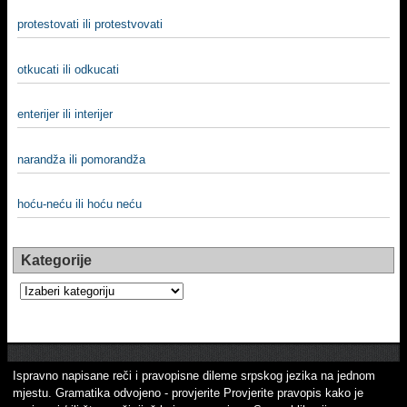
protestovati ili protestvovati
otkucati ili odkucati
enterijer ili interijer
narandža ili pomorandža
hoću-neću ili hoću neću
Kategorije
Kategorije
Ispravno napisane reči i pravopisne dileme srpskog jezika na jednom
mjestu. Gramatika odvojeno - provjerite Provjerite pravopis kako je