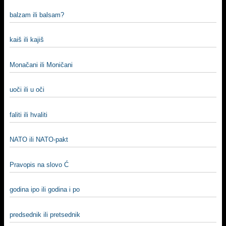
balzam ili balsam?
kaiš ili kajiš
Monačani ili Moničani
uoči ili u oči
faliti ili hvaliti
NATO ili NATO-pakt
Pravopis na slovo Ć
godina ipo ili godina i po
predsednik ili pretsednik