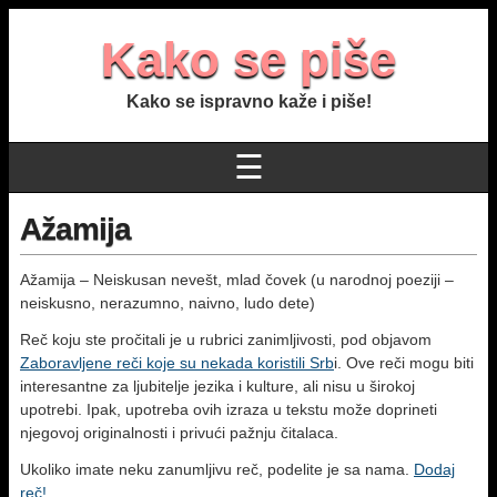
Kako se piše
Kako se ispravno kaže i piše!
☰
Ažamija
Ažamija – Neiskusan nevešt, mlad čovek (u narodnoj poeziji –
neiskusno, nerazumno, naivno, ludo dete)
Reč koju ste pročitali je u rubrici zanimljivosti, pod objavom
Zaboravljene reči koje su nekada koristili Srb
i. Ove reči mogu biti
interesantne za ljubitelje jezika i kulture, ali nisu u širokoj
upotrebi. Ipak, upotreba ovih izraza u tekstu može doprineti
njegovoj originalnosti i privući pažnju čitalaca.
Ukoliko imate neku zanumljivu reč, podelite je sa nama.
Dodaj
reč!