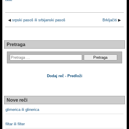
◀
srpski pasoš ili srbijanski pasoš
Brkljačiti
▶
Pretraga
Dodaj reč - Predloži
Nove reči
glimerica ili glinerica
filtar ili filter