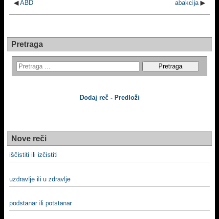
◀
ABD
abakcija
▶
Pretraga
Dodaj reč - Predloži
Nove reči
iščistiti ili izčistiti
uzdravlje ili u zdravlje
podstanar ili potstanar