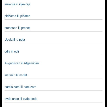
inekcija ili injekcija
pidžama ili pižama
prenesen ili prenet
Upola ili u pola
odlij ili odli
Avganistan ili Afganistan
instinkt ili instikt
narcisizam ili narcizam
ovde-onde ili ovde onde