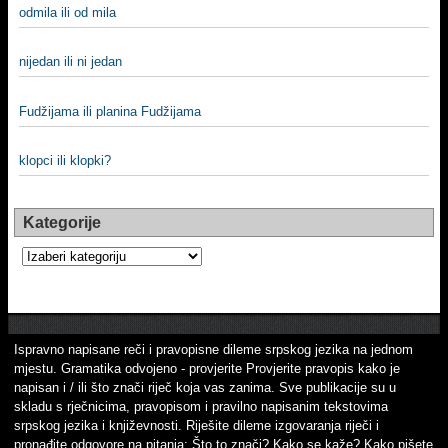
odmila ili od mila
nijedan ili ni jedan
Fudžijama ili planina Fudžijama
klopci ili klopki?
Kategorije
Kategorije
Ispravno napisane reči i pravopisne dileme srpskog jezika na jednom
mjestu. Gramatika odvojeno - provjerite Provjerite pravopis kako je
napisan i / ili što znači riječ koja vas zanima. Sve publikacije su u
skladu s rječnicima, pravopisom i pravilno napisanim tekstovima
srpskog jezika i književnosti. Riješite dileme izgovaranja riječi i
pronađite odgovore na pitanja: Što to znači? Kako se kaže? Kako pišete