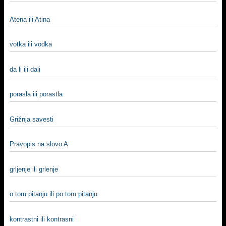
Atena ili Atina
votka ili vodka
da li ili dali
porasla ili porastla
Grižnja savesti
Pravopis na slovo A
grljenje ili grlenje
o tom pitanju ili po tom pitanju
kontrastni ili kontrasni