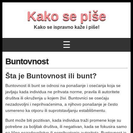
Kako se piše
Kako se ispravno kaže i piše!
☰
Buntovnost
Šta je Buntovnost ili bunt?
Buntovnost ili bunt se odnosi na ponašanje i osećanja koja se
javljaju kada individua ne prihvata norme, pravila ili autoritete
društva ili okruženja u kojem živi. Buntovnici se osećaju
nezadovoljni i neprihvaćenima, a njihovo ponašanje je često
usmereno ka otporu ili suprotstavljanju establišmentu.
Bunt može biti pozitivan, kada individua traži promene koje su
potrebne za boljitak društva, ili negativan, kada se fokusira samo
na lično nezadovoljstvo ili neprihvatanje autoriteta. Buntovnost je