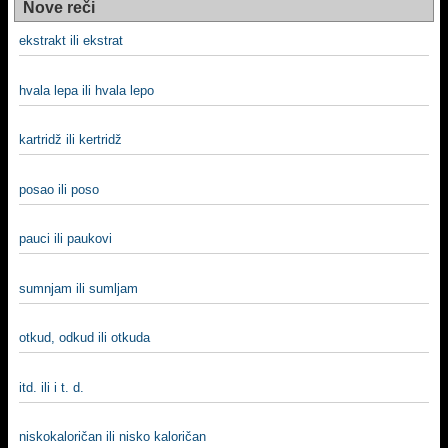
Nove reči
ekstrakt ili ekstrat
hvala lepa ili hvala lepo
kartridž ili kertridž
posao ili poso
pauci ili paukovi
sumnjam ili sumljam
otkud, odkud ili otkuda
itd. ili i t. d.
niskokaloričan ili nisko kaloričan