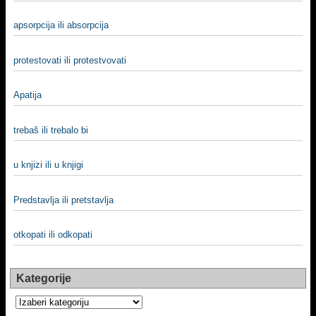
apsorpcija ili absorpcija
protestovati ili protestvovati
Apatija
trebaš ili trebalo bi
u knjizi ili u knjigi
Predstavlja ili pretstavlja
otkopati ili odkopati
Kategorije
Kategorije