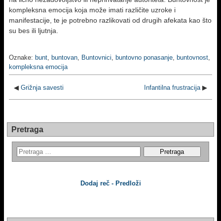
kompleksna emocija koja može imati različite uzroke i
manifestacije, te je potrebno razlikovati od drugih afekata kao što
su bes ili ljutnja.
Oznake:
bunt
,
buntovan
,
Buntovnici
,
buntovno ponasanje
,
buntovnost
,
kompleksna emocija
◀
Grižnja savesti
Infantilna frustracija
▶
Pretraga
Dodaj reč - Predloži