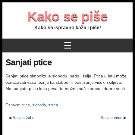
Kako se piše
Kako se ispravno kaže i piše!
☰
Sanjati ptice
Sanjati ptice simbolizuje slobodu, nadu i želje. Ptica u letu može
označavati vašu težnju ka slobodi ili postizanju visokih ciljeva.
Ako sanjate pticu koja peva, to može značiti sreću i dobre vesti.
Oznake:
ptice
,
sloboda
,
sreća
◀
Sanjati žabe
Sanjati vodu
▶