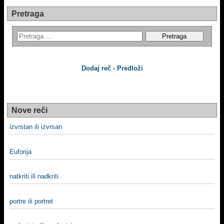
Pretraga
Dodaj reč - Predloži
Nove reči
izvrstan ili izvrsan
Euforija
natkriti ili nadkriti
portre ili portret