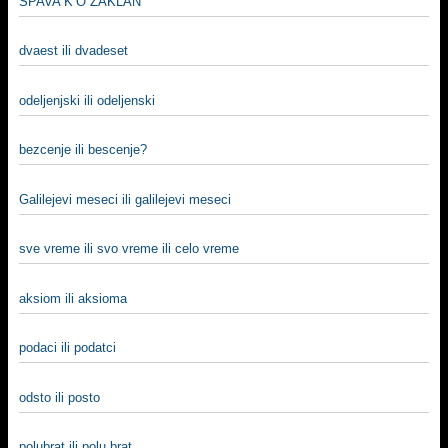
SPAVA K’O ZAKLAN
dvaest ili dvadeset
odeljenjski ili odeljenski
bezcenje ili bescenje?
Galilejevi meseci ili galilejevi meseci
sve vreme ili svo vreme ili celo vreme
aksiom ili aksioma
podaci ili podatci
odsto ili posto
polubrat ili polu brat