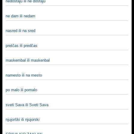
nedostaju ili ne dostaju
ne dam ili nedam
nasred ili na sred
pretčas ili predčas
maskembal ili maskenbal
namesto ili na mesto
po malo ili pomalo
sveti Sava ili Sveti Sava
njujorški ili njujorski