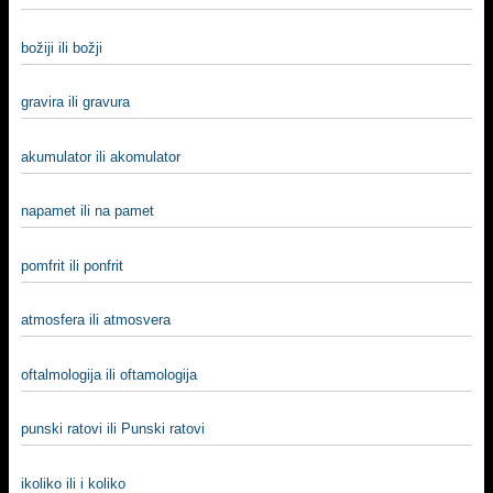
božiji ili božji
gravira ili gravura
akumulator ili akomulator
napamet ili na pamet
pomfrit ili ponfrit
atmosfera ili atmosvera
oftalmologija ili oftamologija
punski ratovi ili Punski ratovi
ikoliko ili i koliko