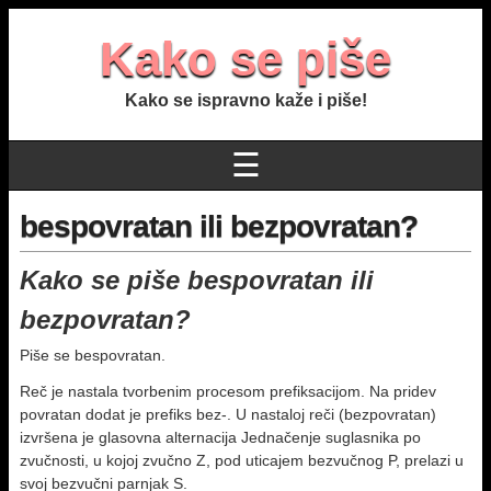
Kako se piše
Kako se ispravno kaže i piše!
☰
bespovratan ili bezpovratan?
Kako se piše bespovratan ili
bezpovratan?
Piše se bespovratan.
Reč je nastala tvorbenim procesom prefiksacijom. Na pridev
povratan dodat je prefiks bez-. U nastaloj reči (bezpovratan)
izvršena je glasovna alternacija Jednačenje suglasnika po
zvučnosti, u kojoj zvučno Z, pod uticajem bezvučnog P, prelazi u
svoj bezvučni parnjak S.