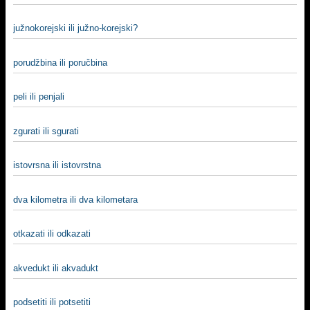
južnokorejski ili južno-korejski?
porudžbina ili poručbina
peli ili penjali
zgurati ili sgurati
istovrsna ili istovrstna
dva kilometra ili dva kilometara
otkazati ili odkazati
akvedukt ili akvadukt
podsetiti ili potsetiti