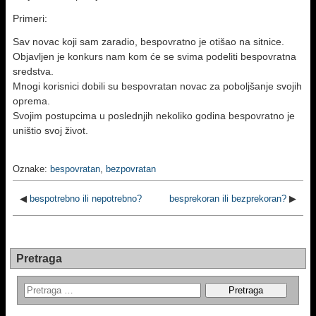
Primeri:
Sav novac koji sam zaradio, bespovratno je otišao na sitnice.
Objavljen je konkurs nam kom će se svima podeliti bespovratna
sredstva.
Mnogi korisnici dobili su bespovratan novac za poboljšanje svojih
oprema.
Svojim postupcima u poslednjih nekoliko godina bespovratno je
uništio svoj život.
Oznake:
bespovratan
,
bezpovratan
◀
bespotrebno ili nepotrebno?
besprekoran ili bezprekoran?
▶
Pretraga