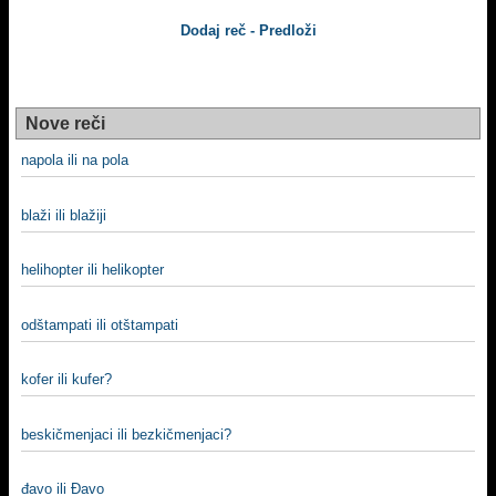
Dodaj reč - Predloži
Nove reči
napola ili na pola
blaži ili blažiji
helihopter ili helikopter
odštampati ili otštampati
kofer ili kufer?
beskičmenjaci ili bezkičmenjaci?
đavo ili Đavo