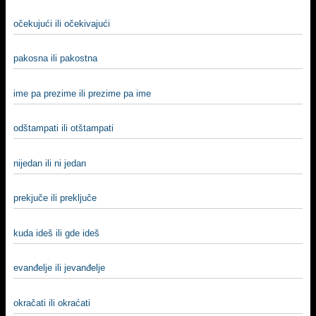
očekujući ili očekivajući
pakosna ili pakostna
ime pa prezime ili prezime pa ime
odštampati ili otštampati
nijedan ili ni jedan
prekjuče ili preključe
kuda ideš ili gde ideš
evanđelje ili jevanđelje
okračati ili okraćati