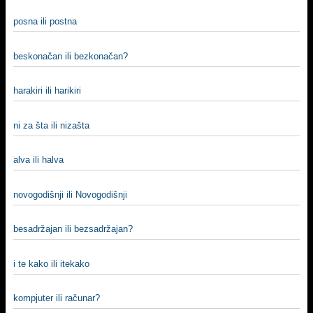
posna ili postna
beskonačan ili bezkonačan?
harakiri ili harikiri
ni za šta ili nizašta
alva ili halva
novogodišnji ili Novogodišnji
besadržajan ili bezsadržajan?
i te kako ili itekako
kompjuter ili računar?