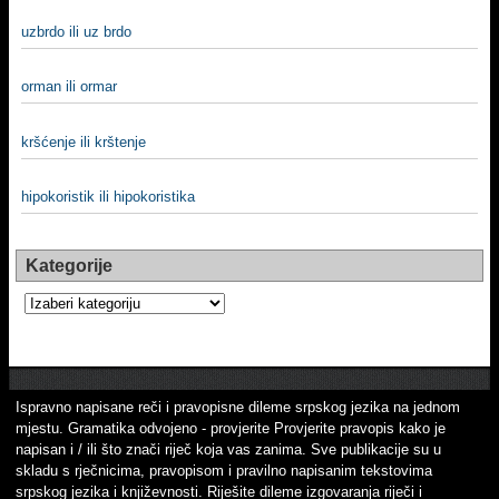
uzbrdo ili uz brdo
orman ili ormar
kršćenje ili krštenje
hipokoristik ili hipokoristika
Kategorije
Kategorije
Ispravno napisane reči i pravopisne dileme srpskog jezika na jednom
mjestu. Gramatika odvojeno - provjerite Provjerite pravopis kako je
napisan i / ili što znači riječ koja vas zanima. Sve publikacije su u
skladu s rječnicima, pravopisom i pravilno napisanim tekstovima
srpskog jezika i književnosti. Riješite dileme izgovaranja riječi i