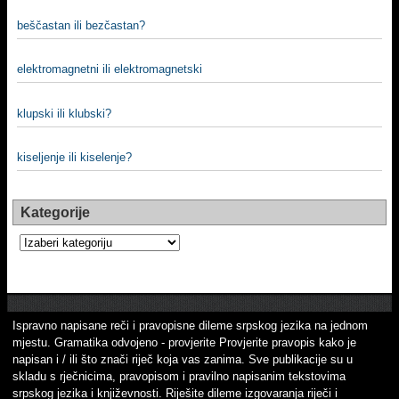
beščastan ili bezčastan?
elektromagnetni ili elektromagnetski
klupski ili klubski?
kiseljenje ili kiselenje?
Kategorije
Kategorije
Ispravno napisane reči i pravopisne dileme srpskog jezika na jednom
mjestu. Gramatika odvojeno - provjerite Provjerite pravopis kako je
napisan i / ili što znači riječ koja vas zanima. Sve publikacije su u
skladu s rječnicima, pravopisom i pravilno napisanim tekstovima
srpskog jezika i književnosti. Riješite dileme izgovaranja riječi i