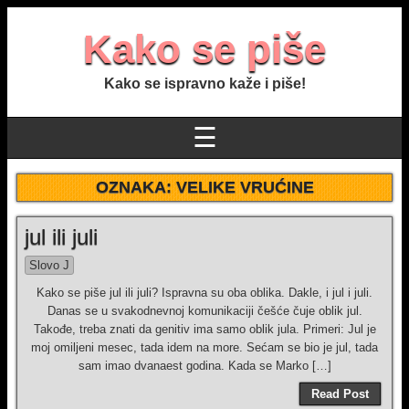
Kako se piše
Kako se ispravno kaže i piše!
☰
OZNAKA:
VELIKE VRUĆINE
jul ili juli
Slovo J
Kako se piše jul ili juli? Ispravna su oba oblika. Dakle, i jul i juli.
Danas se u svakodnevnoj komunikaciji češće čuje oblik jul.
Takođe, treba znati da genitiv ima samo oblik jula. Primeri: Jul je
moj omilјeni mesec, tada idem na more. Sećam se bio je jul, tada
sam imao dvanaest godina. Kada se Marko […]
Read Post