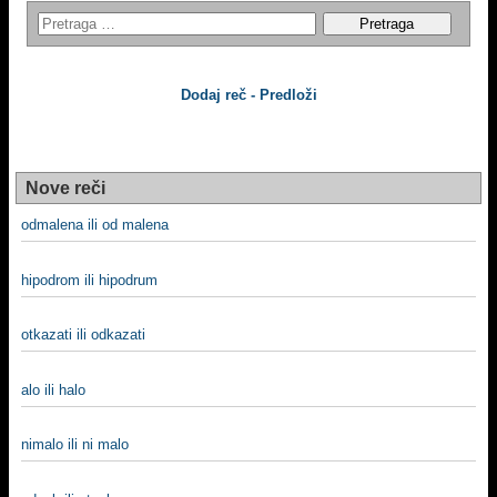
Dodaj reč - Predloži
Nove reči
odmalena ili od malena
hipodrom ili hipodrum
otkazati ili odkazati
alo ili halo
nimalo ili ni malo