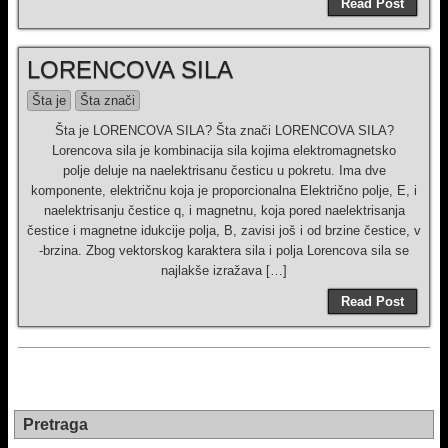
Read Post
LORENCOVA SILA
Šta je
Šta znači
Šta je LORENCOVA SILA? Šta znači LORENCOVA SILA?
Lorencova sila je kombinacija sila kojima elektromagnetsko
polje deluje na naelektrisanu česticu u pokretu. Ima dve
komponente, električnu koja je proporcionalna Električno polje, E, i
naelektrisanju čestice q, i magnetnu, koja pored naelektrisanja
čestice i magnetne idukcije polja, B, zavisi još i od brzine čestice, v
-brzina. Zbog vektorskog karaktera sila i polja Lorencova sila se
najlakše izražava […]
Read Post
Pretraga