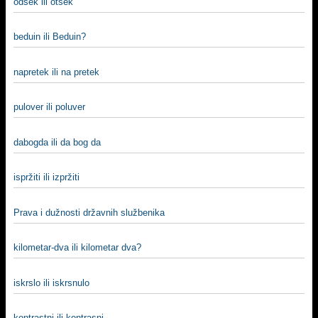
odsek ili otsek
beduin ili Beduin?
napretek ili na pretek
pulover ili poluver
dabogda ili da bog da
ispržiti ili izpržiti
Prava i dužnosti državnih službenika
kilometar-dva ili kilometar dva?
iskrslo ili iskrsnulo
kontrastni ili kontrasni