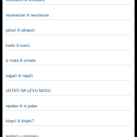
neumestan ili neumesan
jašući ili jahajući
kariki ili karici
iz inata ili izinata
najjači ili najači
USTATI NA LEVU NOGU
nijedan ili ni jedan
klopci ili klopki?
leptirići u stomaku