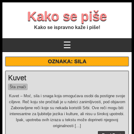
Kako se piše
Kako se ispravno kaže i piše!
☰
OZNAKA:
SILA
Kuvet
Šta znači
Kuvet – Moć, sila i snaga koja omogućava osobi da postigne svoje
ciljeve. Reč koju ste pročitali je u rubrici zanimljivosti, pod objavom
Zaboravljene reči koje su nekada koristili Srbi. Ove reči mogu biti
interesantne za ljubitelje jezika i kulture, ali nisu u širokoj upotrebi.
Ipak, upotreba ovih izraza u tekstu može doprineti njegovoj
originalnosti […]