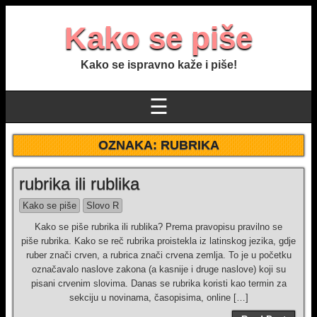
Kako se piše
Kako se ispravno kaže i piše!
☰
OZNAKA:
RUBRIKA
rubrika ili rublika
Kako se piše
Slovo R
Kako se piše rubrika ili rublika? Prema pravopisu pravilno se
piše rubrika. Kako se reč rubrika proistekla iz latinskog jezika, gdje
ruber znači crven, a rubrica znači crvena zemlja. To je u početku
označavalo naslove zakona (a kasnije i druge naslove) koji su
pisani crvenim slovima. Danas se rubrika koristi kao termin za
sekciju u novinama, časopisima, online […]