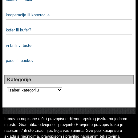
kooperacija ili koperacija
kofer ili kufer?
vi bi ili vi biste
pauci ili paukovi
Kategorije
Kategorije
Ispravno napisane reči i pravopisne dileme srpskog jezika na jednom
mjestu. Gramatika odvojeno - provjerite Provjerite pravopis kako je
napisan i / ili što znači riječ koja vas zanima. Sve publikacije su u
skladu s rječnicima, pravopisom i pravilno napisanim tekstovima