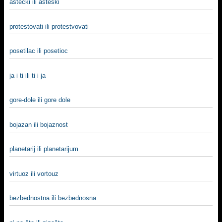
astečki ili asteški
protestovati ili protestvovati
posetilac ili posetioc
ja i ti ili ti i ja
gore-dole ili gore dole
bojazan ili bojaznost
planetarij ili planetarijum
virtuoz ili vortouz
bezbednostna ili bezbednosna