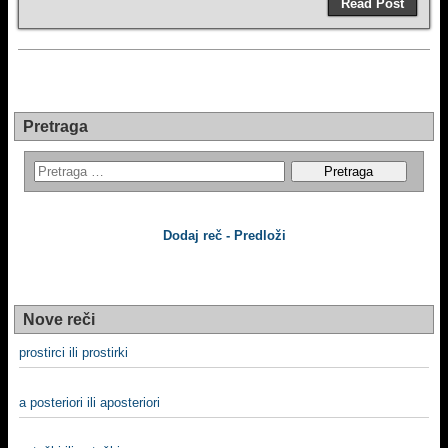
Read Post
Pretraga
Dodaj reč - Predloži
Nove reči
prostirci ili prostirki
a posteriori ili aposteriori