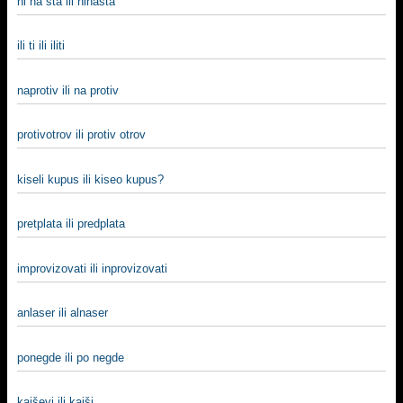
ni na šta ili ninašta
ili ti ili iliti
naprotiv ili na protiv
protivotrov ili protiv otrov
kiseli kupus ili kiseo kupus?
pretplata ili predplata
improvizovati ili inprovizovati
anlaser ili alnaser
ponegde ili po negde
kaiševi ili kaiši