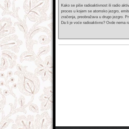
Kako se piše radioaktivnost ili radio akt
proces u kojem se atomsko jezgro, emituj
zračenja, preobražava u drugo jezgro. Pr
Da li je voće radioaktivno? Ovde nema ra