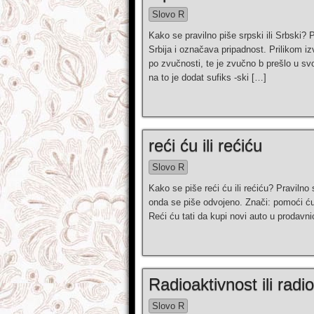
Slovo R
Kako se pravilno piše srpski ili Srbski? 
Srbija i označava pripadnost. Prilikom 
po zvučnosti, te je zvučno b prešlo u sv
na to je dodat sufiks -ski […]
reći ću ili rećiću
Slovo R
Kako se piše reći ću ili rećiću? Pravilno 
onda se piše odvojeno. Znači: pomoći ću
Reći ću tati da kupi novi auto u prodavn
Radioaktivnost ili radi
Slovo R