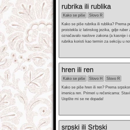
rubrika ili rublika
Kako se piše
Slovo R
Kako se piše rubrika ili rublika? Prema p
proistekla iz latinskog jezika, gdje rube
označavalo naslove zakona (a kasnije i 
rubrika koristi kao termin za sekciju u 
hren ili ren
Kako se piše
Slovo H
Slovo R
Kako se piše hren ili ren? Prema srpsko
imenica ren. Primeri u rečenicama: Stavit
Uopšte mi se ne dopada!
srpski ili Srbski