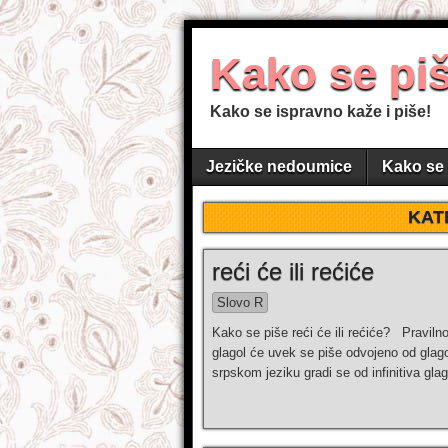
Kako se pi
Kako se ispravno kaže i piše!
Jezičke nedoumice
Kako se 
KAT
reći će ili rećiće
Slovo R
Kako se piše reći će ili rećiće? Pravilno
glagol će uvek se piše odvojeno od glagol
srpskom jeziku gradi se od infinitiva glag