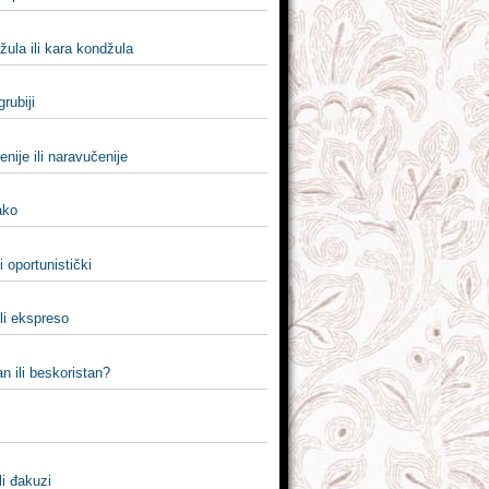
ula ili kara kondžula
 grubiji
nije ili naravučenije
 ako
i oportunistički
li ekspreso
n ili beskoristan?
li đakuzi