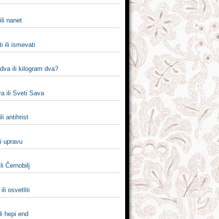
li nanet
i ili ismevati
dva ili kilogram dva?
a ili Sveti Sava
ili antihrist
li upravu
li Černobilj
ili osvetliti
li hepi end