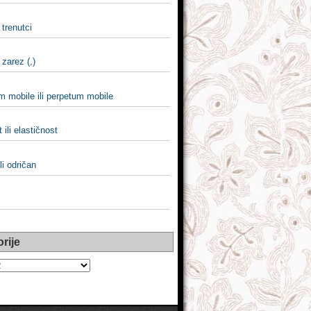
i trenutci
 zarez (,)
m mobile ili perpetum mobile
t ili elastičnost
li odričan
rije
e