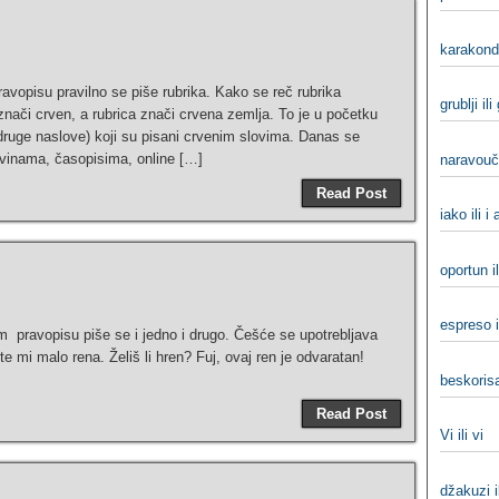
karakondž
ravopisu pravilno se piše rubrika. Kako se reč rubrika
grublji ili
r znači crven, a rubrica znači crvena zemlja. To je u početku
druge naslove) koji su pisani crvenim slovima. Danas se
novinama, časopisima, online […]
naravouče
Read Post
iako ili i
oportun il
espreso i
m pravopisu piše se i jedno i drugo. Češće se upotrebljava
e mi malo rena. Želiš li hren? Fuj, ovaj ren je odvaratan!
beskorisa
Read Post
Vi ili vi
džakuzi i