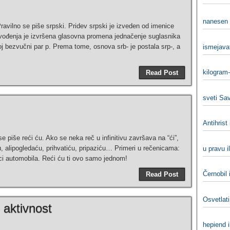
nanesen i
Pravilno se piše srpski. Pridev srpski je izveden od imenice
izvođenja je izvršena glasovna promena jednačenje suglasnika
oj bezvučni par p. Prema tome, osnova srb- je postala srp-, a
ismejavat
kilogram-
Read Post
sveti Sav
Antihrist 
se piše reći ću. Ako se neka reč u infinitivu završava na “ći”,
, alipogledaću, prihvatiću, pripaziću… Primeri u rečenicama:
u pravu i
ici automobila. Reći ću ti ovo samo jednom!
Černobil i
Read Post
Osvetlati 
o aktivnost
hepiend i