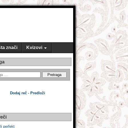
ta znači
Kvizovi
ga
Dodaj reč - Predloži
eči
li perfekt