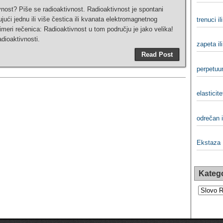
ivnost? Piše se radioaktivnost. Radioaktivnost je spontani
ući jednu ili više čestica ili kvanata elektromagnetnog
trenuci il
imeri rečenica: Radioaktivnost u tom području je jako velika!
dioaktivnosti.
zapeta ili
Read Post
perpetuu
elasticite
odrečan i
Ekstaza
Katego
Kategorij