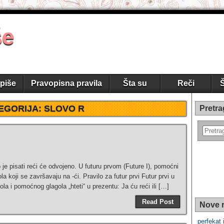
še
piše
Pravopisna pravila
Šta su
Reči
Š
EGORIJA:
SLOVO R
Pretra
 je pisati reći će odvojeno. U futuru prvom (Future I), pomoćni
a koji se završavaju na -ći. Pravilo za futur prvi Futur prvi u
ola i pomoćnog glagola „hteti“ u prezentu: Ja ću reći ili […]
Read Post
Nove r
perfekat i