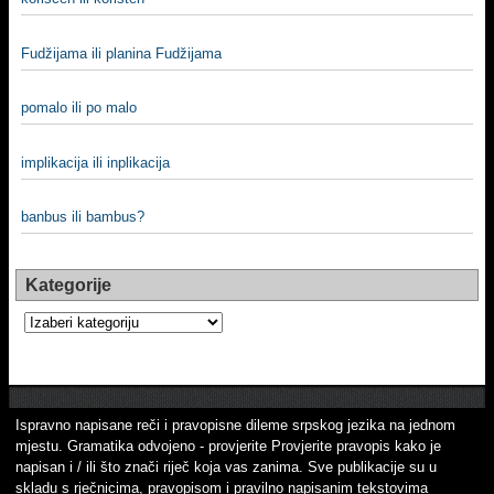
Fudžijama ili planina Fudžijama
pomalo ili po malo
implikacija ili inplikacija
banbus ili bambus?
Kategorije
Kategorije
Ispravno napisane reči i pravopisne dileme srpskog jezika na jednom
mjestu. Gramatika odvojeno - provjerite Provjerite pravopis kako je
napisan i / ili što znači riječ koja vas zanima. Sve publikacije su u
skladu s rječnicima, pravopisom i pravilno napisanim tekstovima