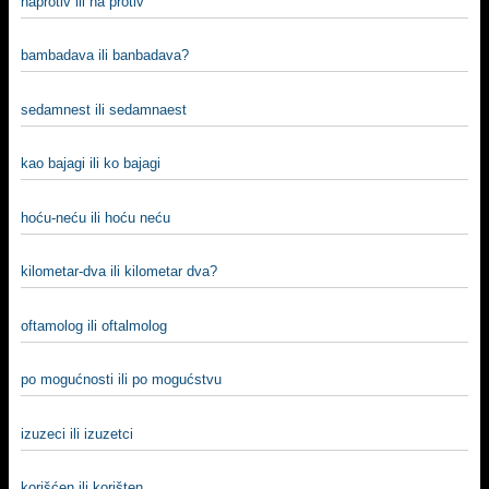
naprotiv ili na protiv
bambadava ili banbadava?
sedamnest ili sedamnaest
kao bajagi ili ko bajagi
hoću-neću ili hoću neću
kilometar-dva ili kilometar dva?
oftamolog ili oftalmolog
po mogućnosti ili po mogućstvu
izuzeci ili izuzetci
korišćen ili korišten