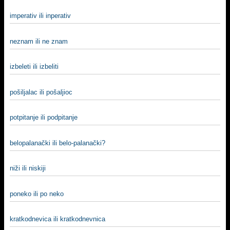
imperativ ili inperativ
neznam ili ne znam
izbeleti ili izbeliti
pošiljalac ili pošaljioc
potpitanje ili podpitanje
belopalanački ili belo-palanački?
niži ili niskiji
poneko ili po neko
kratkodnevica ili kratkodnevnica