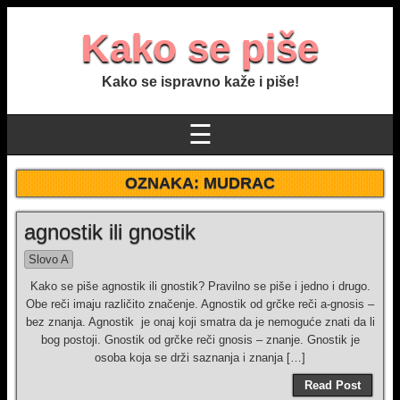
Kako se piše
Kako se ispravno kaže i piše!
☰
OZNAKA:
MUDRAC
agnostik ili gnostik
Slovo A
Kako se piše agnostik ili gnostik? Pravilno se piše i jedno i drugo.
Obe reči imaju različito značenje. Agnostik od grčke reči a-gnosis –
bez znanja. Agnostik je onaj koji smatra da je nemoguće znati da li
bog postoji. Gnostik od grčke reči gnosis – znanje. Gnostik je
osoba koja se drži saznanja i znanja […]
Read Post