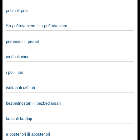
ja bih ili ja bi
Sa poštovanjem ili s poštovanjem
prenesen ili prenet
ići ću ili ićiću
i po ili ipo
iščitati ili izčitati
bezbednostan ili bezbednosan
kraći ili kratkiji
a posteriori ili aposteriori