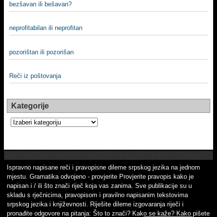
bezšavan ili bešavan?
neprofitabilan ili neprofitan
pozorištan ili pozorišan
Reči iz poštovanja
Kategorije
Kategorije
Ispravno napisane reči i pravopisne dileme srpskog jezika na jednom
mjestu. Gramatika odvojeno - provjerite Provjerite pravopis kako je
napisan i / ili što znači riječ koja vas zanima. Sve publikacije su u
skladu s rječnicima, pravopisom i pravilno napisanim tekstovima
srpskog jezika i književnosti. Riješite dileme izgovaranja riječi i
pronađite odgovore na pitanja: Što to znači? Kako se kaže? Kako pišete