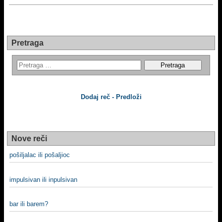
Pretraga
Dodaj reč - Predloži
Nove reči
pošiljalac ili pošaljioc
impulsivan ili inpulsivan
bar ili barem?