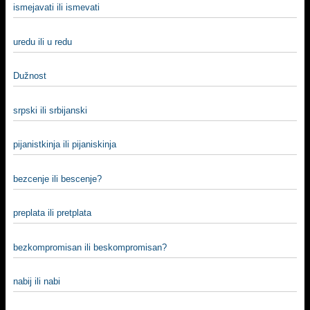
ismejavati ili ismevati
uredu ili u redu
Dužnost
srpski ili srbijanski
pijanistkinja ili pijaniskinja
bezcenje ili bescenje?
preplata ili pretplata
bezkompromisan ili beskompromisan?
nabij ili nabi