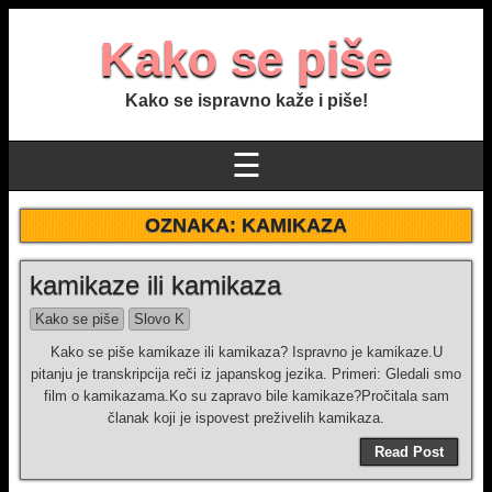
Kako se piše
Kako se ispravno kaže i piše!
☰
OZNAKA:
KAMIKAZA
kamikaze ili kamikaza
Kako se piše
Slovo K
Kako se piše kamikaze ili kamikaza? Ispravno je kamikaze.U
pitanju je transkripcija reči iz japanskog jezika. Primeri: Gledali smo
film o kamikazama.Ko su zapravo bile kamikaze?Pročitala sam
članak koji je ispovest preživelih kamikaza.
Read Post