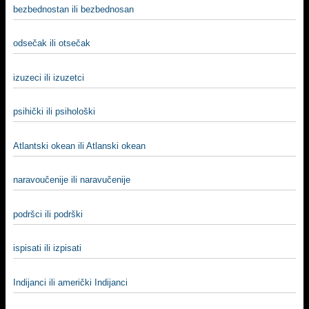
bezbednostan ili bezbednosan
odsečak ili otsečak
izuzeci ili izuzetci
psihički ili psihološki
Atlantski okean ili Atlanski okean
naravoučenije ili naravučenije
podršci ili podrški
ispisati ili izpisati
Indijanci ili američki Indijanci