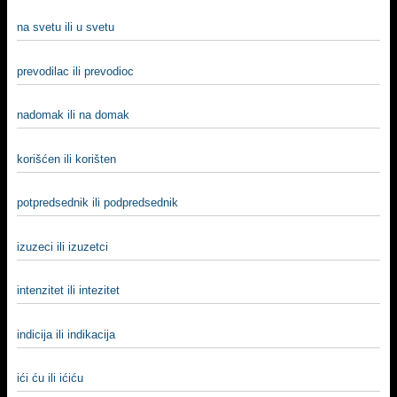
na svetu ili u svetu
prevodilac ili prevodioc
nadomak ili na domak
korišćen ili korišten
potpredsednik ili podpredsednik
izuzeci ili izuzetci
intenzitet ili intezitet
indicija ili indikacija
ići ću ili ićiću