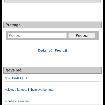
Pretraga
Dodaj reč - Predloži
Nove reči
NAVODNICI („ ”)
Halejeva kometa ili halejeva kometa
isuviše ili i suviše