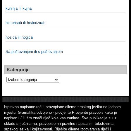
kuhinja ili kujna
histerisati ili histerizirati
nožica ili nogica
Sa poštovanjem ili s poštovanjem
Kategorije
Kategorije
Ispravno napisane reči i pravopisne dileme srpskog jezika na jednom
mjestu. Gramatika odvojeno - provjerite Provjerite pravopis kako je
napisan i / ili što znači riječ koja vas zanima. Sve publikacije su u
skladu s rječnicima, pravopisom i pravilno napisanim tekstovima
srpskog jezika i književnosti. Riješite dileme izgovaranja riječi i