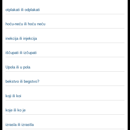
otplakati ili odplakati
hoću-neću ili hoću neću
inekcija ili injekcija
iščupati ili izčupati
Upola ili u pola
bekstvo ili begstvo?
koji ili koi
koje ili ko je
izrasla ili izrastla