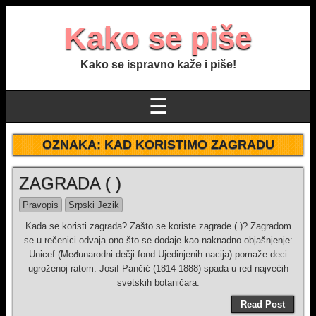
Kako se piše
Kako se ispravno kaže i piše!
☰
OZNAKA:
KAD KORISTIMO ZAGRADU
ZAGRADA ( )
Pravopis
Srpski Jezik
Kada se koristi zagrada? Zašto se koriste zagrade ( )? Zagradom
se u rečenici odvaja ono što se dodaje kao naknadno objašnjenje:
Unicef (Međunarodni dečji fond Ujedinjenih nacija) pomaže deci
ugroženoj ratom. Josif Pančić (1814-1888) spada u red najvećih
svetskih botaničara.
Read Post