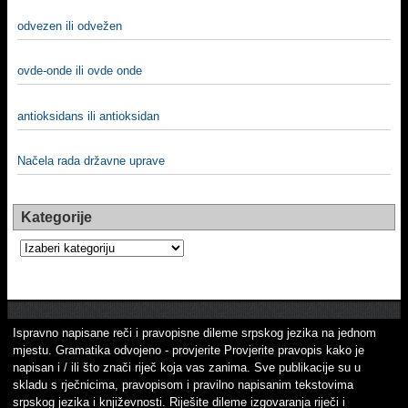
odvezen ili odvežen
ovde-onde ili ovde onde
antioksidans ili antioksidan
Načela rada državne uprave
Kategorije
Kategorije
Ispravno napisane reči i pravopisne dileme srpskog jezika na jednom
mjestu. Gramatika odvojeno - provjerite Provjerite pravopis kako je
napisan i / ili što znači riječ koja vas zanima. Sve publikacije su u
skladu s rječnicima, pravopisom i pravilno napisanim tekstovima
srpskog jezika i književnosti. Riješite dileme izgovaranja riječi i