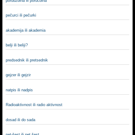
porudžbina ili poručbina
pečurci ili pečurki
akademija ili akademia
belji ili beliji?
predsednik ili pretsednik
gejzer ili gejzir
natpis ili nadpis
Radioaktivnost ili radio aktivnost
dosad ili do sada
pet-šest ili pet šest