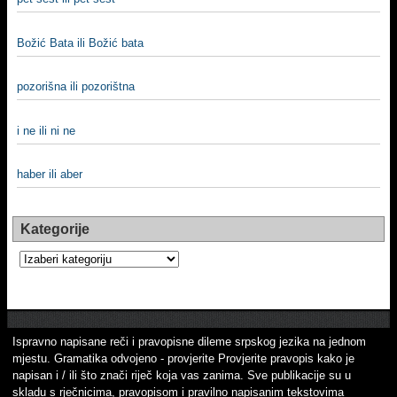
Božić Bata ili Božić bata
pozorišna ili pozorištna
i ne ili ni ne
haber ili aber
Kategorije
Kategorije
Ispravno napisane reči i pravopisne dileme srpskog jezika na jednom
mjestu. Gramatika odvojeno - provjerite Provjerite pravopis kako je
napisan i / ili što znači riječ koja vas zanima. Sve publikacije su u
skladu s rječnicima, pravopisom i pravilno napisanim tekstovima