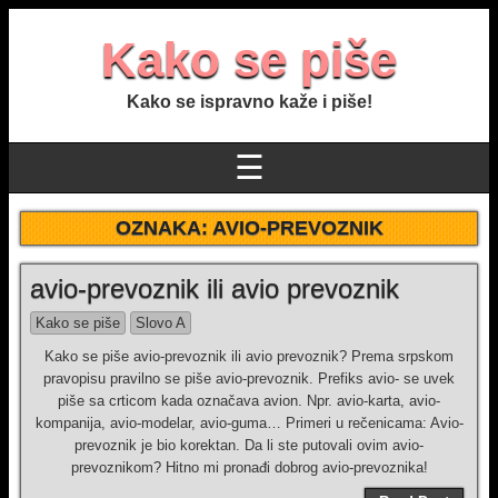
Kako se piše
Kako se ispravno kaže i piše!
☰
OZNAKA:
AVIO-PREVOZNIK
avio-prevoznik ili avio prevoznik
Kako se piše
Slovo A
Kako se piše avio-prevoznik ili avio prevoznik? Prema srpskom
pravopisu pravilno se piše avio-prevoznik. Prefiks avio- se uvek
piše sa crticom kada označava avion. Npr. avio-karta, avio-
kompanija, avio-modelar, avio-guma… Primeri u rečenicama: Avio-
prevoznik je bio korektan. Da li ste putovali ovim avio-
prevoznikom? Hitno mi pronađi dobrog avio-prevoznika!