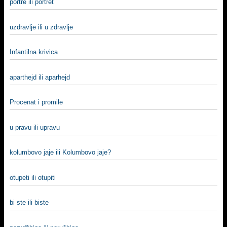
portre ili portret
uzdravlje ili u zdravlje
Infantilna krivica
aparthejd ili aparhejd
Procenat i promile
u pravu ili upravu
kolumbovo jaje ili Kolumbovo jaje?
otupeti ili otupiti
bi ste ili biste