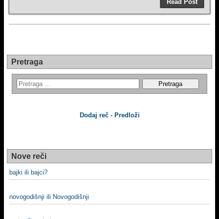
Read Post
Pretraga
Dodaj reč - Predloži
Nove reči
bajki ili bajci?
novogodišnji ili Novogodišnji