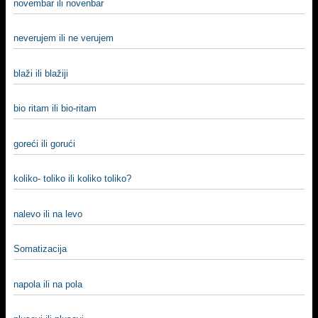
novembar ili novenbar
neverujem ili ne verujem
blaži ili blažiji
bio ritam ili bio-ritam
goreći ili gorući
koliko- toliko ili koliko toliko?
nalevo ili na levo
Somatizacija
napola ili na pola