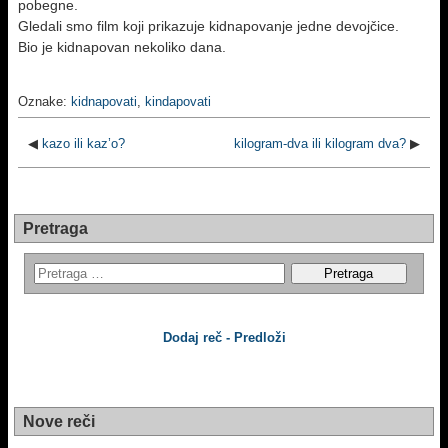
pobegne.
Gledali smo film koji prikazuje kidnapovanje jedne devojčice.
Bio je kidnapovan nekoliko dana.
Oznake:
kidnapovati
,
kindapovati
◀
kazo ili kaz’o?
kilogram-dva ili kilogram dva?
▶
Pretraga
Dodaj reč - Predloži
Nove reči