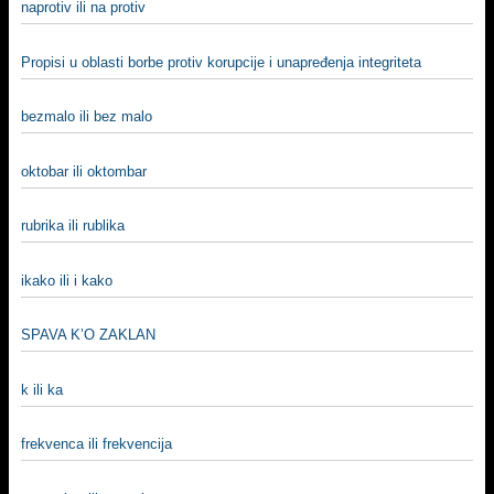
naprotiv ili na protiv
Propisi u oblasti borbe protiv korupcije i unapređenja integriteta
bezmalo ili bez malo
oktobar ili oktombar
rubrika ili rublika
ikako ili i kako
SPAVA K’O ZAKLAN
k ili ka
frekvenca ili frekvencija