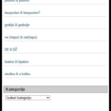
plusevi ili plusovi
besposlen ili bezposlen?
grablje ili grabulje
ne čitajući ili nečitajući
Dž ili DŽ
biatlon ili bijatlon
ukoliko ili u koliko
Kategorije
Kategorije