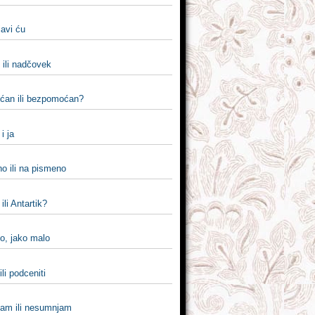
 javi ću
 ili nadčovek
an ili bezpomoćan?
i i ja
o ili na pismeno
ili Antartik?
o, jako malo
ili podceniti
am ili nesumnjam