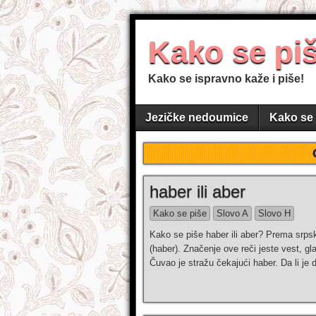
Kako se pi
Kako se ispravno kaže i piše!
Jezičke nedoumice
Kako se 
haber ili aber
Kako se piše
Slovo A
Slovo H
Kako se piše haber ili aber? Prema srpsk
(haber). Značenje ove reči jeste vest, gl
Čuvao je stražu čekajući haber. Da li je