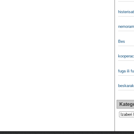
histerisati
nemoram 
Bes
kooperaci
fuga ili f
beskarakt
Katego
Kategorij