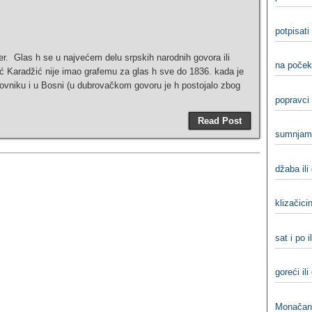
potpisati 
er. Glas h se u najvećem delu srpskih narodnih govora ili
na poček
ić Karadžić nije imao grafemu za glas h sve do 1836. kada je
rovniku i u Bosni (u dubrovačkom govoru je h postojalo zbog
popravci 
Read Post
sumnjam 
džaba ili
klizačicin
sat i po i
goreći ili
Monačani