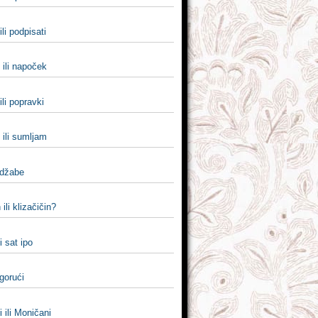
ili podpisati
 ili napoček
ili popravki
ili sumljam
 džabe
 ili klizačičin?
li sat ipo
 gorući
 ili Moničani