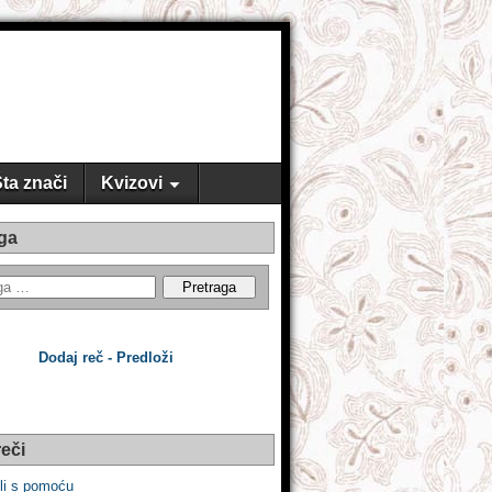
ta znači
Kvizovi
ga
Dodaj reč - Predloži
eči
li s pomoću