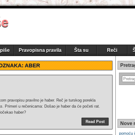
še
piše
Pravopisna pravila
Šta su
Reči
Š
OZNAKA:
ABER
Pretra
om pravopisu pravilno je haber. Reč je turskog porekla
as. Primeri u rečenicama: Došao je haber da će početi rat.
 dočekao haber?
Read Post
Nove r
pomoću i