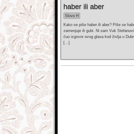
haber ili aber
Slovo H
Kako se piše haber ili aber? Piše se hab
zamenjuje ili gubi. Ni sam Vuk Stefanov
čuo izgovor ovog glasa kod živlјa u Dub
[…]