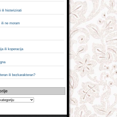
 ili histerizirati
ili ne moram
ja ili koperacija
ugna
eran ili bezkarakteran?
rije
e