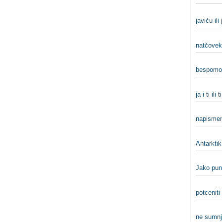
javiću ili
natčovek
bespomoć
ja i ti ili t
napismen
Antarktik 
Jako pun
potceniti 
ne sumnj