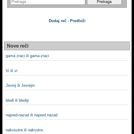
Dodaj reč - Predloži
Nove reči
gama zraci ili gama-zraci
Vi ili vi
Jevrej ili Jevrejin
bleđi ili blediji
napred-nazad ili napred nazad
nakosutra ili naksutra