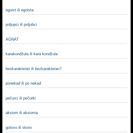
egoist ili egoista
poljupci ili poljubci
AGNAT
karakondžula ili kara kondžula
beskarakteran ili bezkarakteran?
ponekad ili po nekad
pečurci ili pečurki
aksiom ili aksioma
gotovo ili skoro