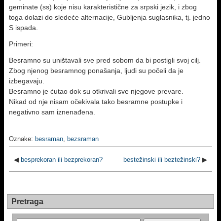
geminate (ss) koje nisu karakteristične za srpski jezik, i zbog
toga dolazi do sledeće alternacije, Gubljenja suglasnika, tj. jedno
S ispada.
Primeri:
Besramno su uništavali sve pred sobom da bi postigli svoj cilj.
Zbog njenog besramnog ponašanja, ljudi su počeli da je
izbegavaju.
Besramno je ćutao dok su otkrivali sve njegove prevare.
Nikad od nje nisam očekivala tako besramne postupke i
negativno sam iznenađena.
Oznake:
besraman
,
bezsraman
◀
besprekoran ili bezprekoran?
bestežinski ili beztežinski?
▶
Pretraga