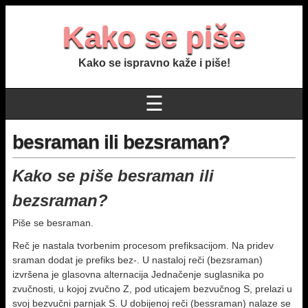
Kako se piše
Kako se ispravno kaže i piše!
☰
besraman ili bezsraman?
Kako se piše besraman ili
bezsraman?
Piše se besraman.
Reč je nastala tvorbenim procesom prefiksacijom. Na pridev
sraman dodat je prefiks bez-. U nastaloj reči (bezsraman)
izvršena je glasovna alternacija Jednačenje suglasnika po
zvučnosti, u kojoj zvučno Z, pod uticajem bezvučnog S, prelazi u
svoj bezvučni parnjak S. U dobijenoj reči (bessraman) nalaze se