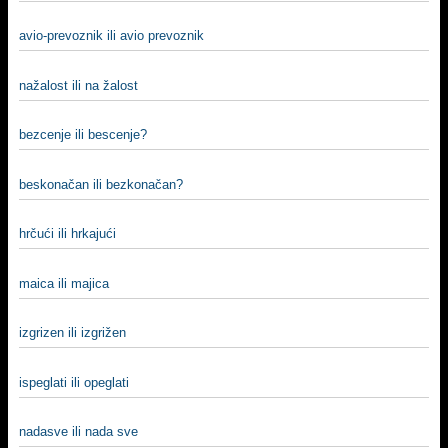
avio-prevoznik ili avio prevoznik
nažalost ili na žalost
bezcenje ili bescenje?
beskonačan ili bezkonačan?
hrčući ili hrkajući
maica ili majica
izgrizen ili izgrižen
ispeglati ili opeglati
nadasve ili nada sve