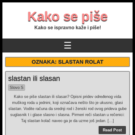
Kako se piše
Kako se ispravno kaže i piše!
☰
OZNAKA:
SLASTAN ROLAT
slastan ili slasan
Slovo S
Kako se piše slastan ili slasan? Opisni pridev određenog vida
muškog roda u jednini, koji označava nešto što je ukusno, glasi
slastan. Vodite računa da srednji rod i ženski rod ovog prideva gube
suglasnik t i glase slasno i slasna. Pirmeri reči slastan u rečenici:
Taj slastan kolač naveo ga je da uzme još jedan. […]
Read Post