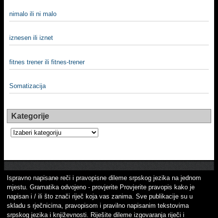
nimalo ili ni malo
iznesen ili iznet
fitnes trener ili fitnes-trener
Somatizacija
Kategorije
Kategorije
Ispravno napisane reči i pravopisne dileme srpskog jezika na jednom
mjestu. Gramatika odvojeno - provjerite Provjerite pravopis kako je
napisan i / ili što znači riječ koja vas zanima. Sve publikacije su u
skladu s rječnicima, pravopisom i pravilno napisanim tekstovima
srpskog jezika i književnosti. Riješite dileme izgovaranja riječi i