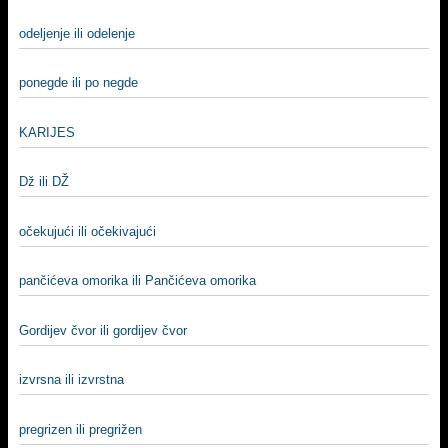
odeljenje ili odelenje
ponegde ili po negde
KARIJES
Dž ili DŽ
očekujući ili očekivajući
pančićeva omorika ili Pančićeva omorika
Gordijev čvor ili gordijev čvor
izvrsna ili izvrstna
pregrizen ili pregrižen