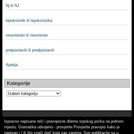
Nj ili NJ
hipokoristik ili hipokoristika
neumestan ili neumesan
pretpostaviti ili predpostaviti
Apatija
Kategorije
Kategorije
Ispravno napisane reči i pravopisne dileme srpskog jezika na jednom
mjestu. Gramatika odvojeno - provjerite Provjerite pravopis kako je
napisan i / ili što znači riječ koja vas zanima. Sve publikacije su u