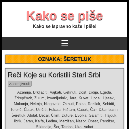
Kako se piše
Kako se ispravno kaže i piše!
☰
OZNAKA:
ŠERETLUK
Reči Koje su Koristili Stari Srbi
Zanimljivosti
Ažamija, Brkljačiti, Vajkati, Geknuti, Dost, Đidija, Egeda,
Ždrepčovit, Zulum, Izvanljudnik, Jara, Kuvet, Lipcal, Ljesak,
Makanja, Neknja, Njegovski, Oknuti, Polza, Rezilak, Sehiriti,
Teferič, Ćutuk, Usržiti, Fukara, Hrštum, Cubok, Čair, Džambasin,
Šeretluk, Abdal, Bećar, Ćilim, Đuture, Evoika, Galamiti, Hajduk,
Ibrik, Jaran, Kalfa, Ledina, Merdžan, Nazor, Obest, Pendžer,
Sikiracija, Šor, Taraba, Uka, Vakat