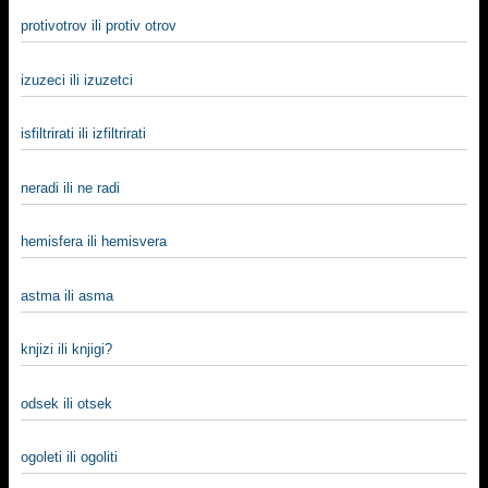
protivotrov ili protiv otrov
izuzeci ili izuzetci
isfiltrirati ili izfiltrirati
neradi ili ne radi
hemisfera ili hemisvera
astma ili asma
knjizi ili knjigi?
odsek ili otsek
ogoleti ili ogoliti